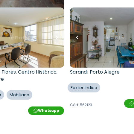
R$
179.550,00
35,00
R$
152.000,00
15
% OFF
uartos
•
1
banheiro
•
40
m²
•
2
quartos
•
1
banhei
Apartamento • Residenci
njunto Comercial •
Alegre Sarandi
imex Uhr
Avenida Francisco Silveira 
 Flores
,
Centro Histórico
,
Sarandi
,
Porto Alegre
re
Foxter Indica
a
Mobiliado
Cód.
562123
Whatsapp