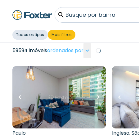
Busque por bairro
Todos os tipos
Mais filtros
59594 imóveis
ordenados por
Loading...
R$
650.000,00
R$
800.000,0
R$
585.000,00
R$
699.0
10
% OFF
13
% OFF
80
m²
•
2
quartos
•
1
banheiro
•
1
vaga
42
m²
•
1
qu
Apartamento • Edificio dos
Apartament
Estados
Mariana
Avenida Nove de Julho
,
Bela Vista
,
São
Rua Correi
Paulo
Inglesa
,
Sã