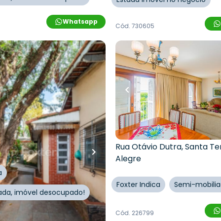
Whatsapp
Cód.
730605
00
R$
620.000,00
.000,00
R$
520.000,00
16
% OFF
quartos
•
3
banheiros
•
154
m²
•
3
quartos
•
2
banhe
2
vagas
Apartamento • Condomí
Jardim Germânia
Lang Júnior
,
Jardim da
 Paulo
Rua Otávio Dutra
,
Santa Te
Alegre
a
Foxter Indica
Semi-mobili
itada, imóvel desocupado!
Cód.
226799
Whatsapp