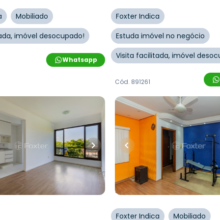
a
Mobiliado
Foxter Indica
itada, imóvel desocupado!
Estuda imóvel no negócio
Visita facilitada, imóvel deso
Whatsapp
Cód.
891261
R$
330.000,00
00,00
R$
297.000,00
10
% OFF
arto
•
1
banheiro
•
1
vaga
51
m²
•
1
quarto
•
1
banheiro
to • Edifício Pateo
Apartamento • Engenho
Avenida Coronel Lucas de O
lônia
,
São Geraldo
,
Porto
Petrópolis
,
Porto Alegre
Foxter Indica
Mobiliado