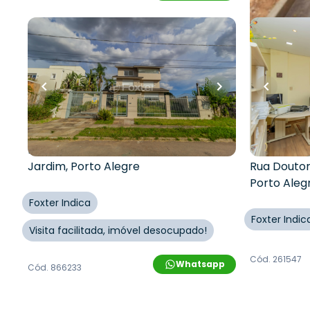
R$
5.300.000,00
R$
111.150,00
R$
4.770.000,00
R$
100.0
10
% OFF
10
% OFF
600
m²
•
4
quartos
•
6
banheiros
•
23
m²
•
0
q
9
vagas
0
vagas
Casa
Sala / Co
Edifício C
Rua General Salvador Pinheiro
,
Vila
Jardim
,
Porto Alegre
Rua Doutor
Porto Aleg
Foxter Indica
Foxter Indic
Visita facilitada, imóvel desocupado!
Cód.
261547
Whatsapp
Cód.
866233