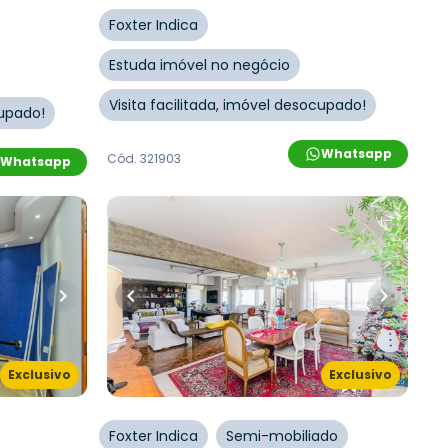
Foxter Indica
Estuda imóvel no negócio
Visita facilitada, imóvel desocupado!
cupado!
Whatsapp
Cód.
321903
Whatsapp
R$
1.850.000,00
R$
1.757.000,00
248
m²
•
3
quartos
•
3
banheiros
•
2
vagas
•
1
vaga
Apartamento • Edifício Vila Rica
Avenida Independência
,
liveira
,
Exclusivo
Exclusivo
Independência
,
Porto Alegre
Foxter Indica
Semi-mobiliado