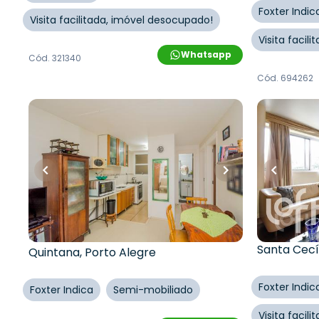
Foxter Indic
Visita facilitada, imóvel desocupado!
Visita facil
Whatsapp
Cód.
321340
Cód.
694262
R$
135.000,00
R$
1.995.000,
R$
121.500,00
R$
1.895
181
m²
•
4
q
10
% OFF
2
vagas
39
m²
•
2
quartos
•
1
banheiro
•
1
vaga
Apartamen
Apartamento • Residencial 26 De
Pancetti
Março
Rua Engenh
Rua Vinte e Seis de Março
,
Mário
Santa Cecí
Quintana
,
Porto Alegre
Foxter Indic
Foxter Indica
Semi-mobiliado
Visita facil