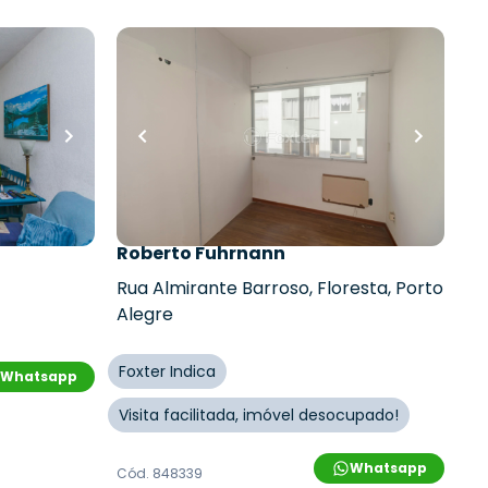
R$
405.000,00
R$
364.500,00
10
% OFF
ro
•
1
vaga
260
m²
•
0
quartos
•
1
banheiro
•
0
vagas
al Vida
Sala / Conjunto Comercial •
Edifício Centro Profissional
Bitencourt
,
Roberto Fuhrnann
Rua Almirante Barroso
,
Floresta
,
Porto
Alegre
Foxter Indica
Whatsapp
Visita facilitada, imóvel desocupado!
Whatsapp
Cód.
848339