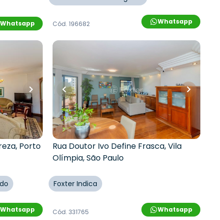
Whatsapp
Whatsapp
Cód.
196682
R$
2.141.000,00
R$
1.880.000,00
12
% OFF
iros
•
150
m²
•
4
quartos
•
4
banheiros
•
2
vagas
nio
Apartamento • Edificio Rio
Araguaia
reza
,
Porto
Rua Doutor Ivo Define Frasca
,
Vila
Olímpia
,
São Paulo
ado
Foxter Indica
Whatsapp
Whatsapp
Cód.
331765