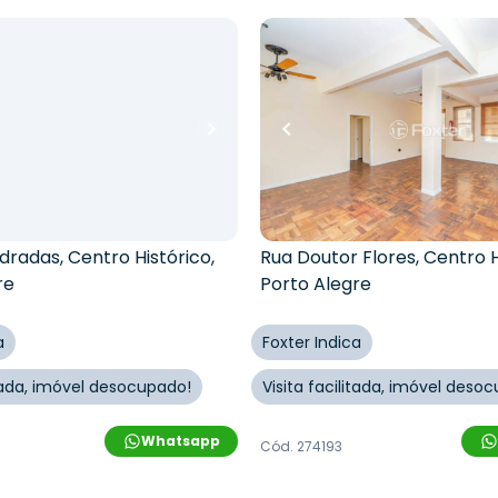
R$
129.900,00
00,00
R$
116.910,00
10
% OFF
uartos
•
2
banheiros
•
78
m²
•
0
quartos
•
1
banhei
0
vagas
njunto Comercial •
Sala / Conjunto Comercia
Osvaldo Cruz
Edifício Guarani
ndradas
,
Centro Histórico
,
Rua Doutor Flores
,
Centro H
re
Porto Alegre
a
Foxter Indica
itada, imóvel desocupado!
Visita facilitada, imóvel deso
Whatsapp
Cód.
274193