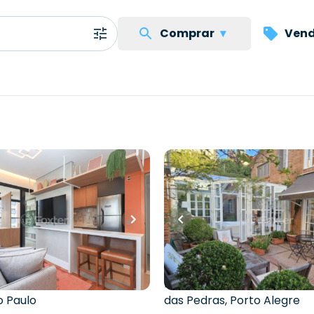
Comprar
▾
Vend
0
R$
3.500.111,00
00,00
R$
3.150.099,90
10
% OFF
arto
•
1
banheiro
•
0
vagas
400
m²
•
3
quartos
•
4
banh
5
vagas
o • Edifício Link Vila
Casa
a de Lemos
,
Chácara
Rua Professor Ulisses Cabr
o Paulo
das Pedras
,
Porto Alegre