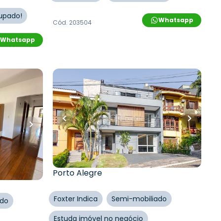
cupado!
Whatsapp
Cód.
203504
Whatsapp
R$
1.398.000,00
R$
1.272.000,00
333
m²
•
3
quartos
•
3
banheiros
•
2
vagas
iro
•
Casa em Condomínio •
Condomínio Ville Liberté I
Rua Adriano Pereira da Silva
,
Vila Nova
,
o
,
Três
Porto Alegre
Foxter Indica
Semi-mobiliado
ado
Estuda imóvel no negócio