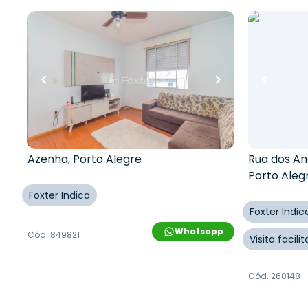
R$
180.000,00
R$
263.000,00
R$
162.000,00
R$
238.0
10
% OFF
10
% OFF
38
m²
•
1
quarto
•
1
banheiro
•
1
vaga
56
m²
•
0
q
0
vagas
Apartamento • Conjunto
Residencial Monte Bello
Sala / Co
Edifício 
Avenida Professor Oscar Pereira
,
Azenha
,
Porto Alegre
Rua dos A
Porto Aleg
Foxter Indica
Foxter Indic
Whatsapp
Cód.
849821
Visita facil
Cód.
260148