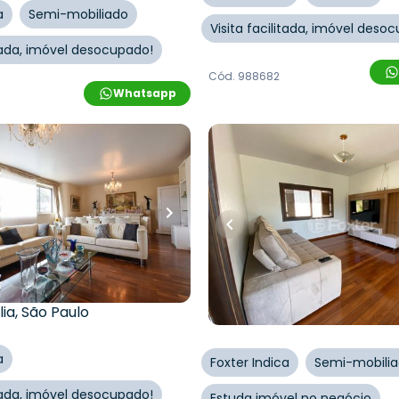
a
Semi-mobiliado
Visita facilitada, imóvel deso
itada, imóvel desocupado!
Cód.
988682
Whatsapp
00
R$
945.000,00
.000,00
R$
850.500,00
uartos
•
3
banheiros
•
10
% OFF
122
m²
•
2
quartos
•
1
banhe
1
vaga
to • Edificio Mansao
Casa
eiro Edgar Egídio de Sousa
,
Rua Padre Luís Pasa
,
Centr
lia
,
São Paulo
Cachoeiras
a
Foxter Indica
Semi-mobili
itada, imóvel desocupado!
Estuda imóvel no negócio