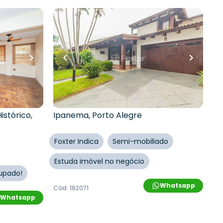
R$
1.170.000,00
R$
1.053.000,00
10
% OFF
ro
•
238
m²
•
5
quartos
•
5
banheiros
•
2
vagas
l •
Casa
Rua Engenheiro Coelho Parreira
,
istórico
,
Ipanema
,
Porto Alegre
Foxter Indica
Semi-mobiliado
Estuda imóvel no negócio
cupado!
Whatsapp
Cód.
182071
Whatsapp