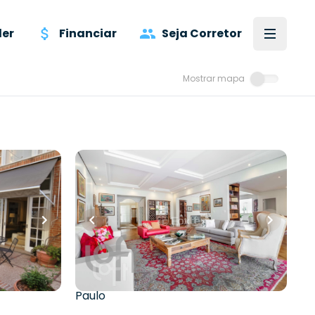
er
Financiar
Seja Corretor
Mostrar mapa
R$
3.020.000,00
350
m²
•
3
quartos
•
1
banheiro
•
1
vaga
eiros
•
Apartamento • Edificio Rampa do
Tunel
Rua Professor Picarolo
,
Bela Vista
,
São
al
,
Chácara
Paulo