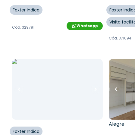
Foxter Indica
Foxter Indic
Visita facil
Whatsapp
Cód.
329791
Cód.
371094
R$
1.699.000,00
R$
255.000,00
R$
1.614.050,00
R$
229.5
123
m²
•
1
quarto
•
2
banheiros
•
10
% OFF
1
vaga
41
m²
•
1
qu
Apartamento • Piscine Station
Apartamen
Resort II
Lisboa
Rua Domingos Paiva
,
Brás
,
São Paulo
Avenida Po
Alegre
Foxter Indica