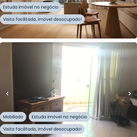
Estuda imóvel no negócio
Visita facilitada, imóvel desocupado!
Whatsapp
Cód.
981218
R$
950.000,00
111
m²
•
3
quartos
•
2
banheiros
•
2
vagas
Apartamento • Empreendimento Dos Lordes,
658 - Florianópolis/SC
Rua dos Lordes
,
Ingleses do Rio Vermelho
,
Florianópolis
Mobiliado
Estuda imóvel no negócio
Visita facilitada, imóvel desocupado!