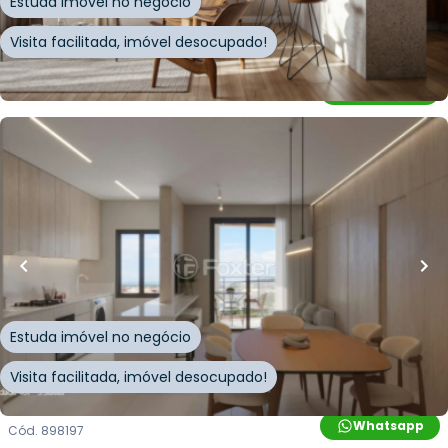
Estuda imóvel no negócio
Visita facilitada, imóvel desocupado!
Whatsapp
Cód.
898128
R$
1.490.318,00
104
m²
•
3
quartos
•
4
banheiros
•
2
vagas
Apartamento • Cacupe
Estrada Haroldo Soares Glavan
,
Cacupé
,
Florianópolis
Estuda imóvel no negócio
Visita facilitada, imóvel desocupado!
Whatsapp
Cód.
898197