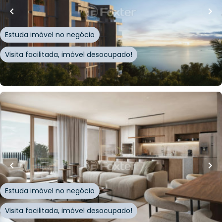
Rodovia João Paulo
,
João Paulo
,
Florianópolis
Estuda imóvel no negócio
Visita facilitada, imóvel desocupado!
Whatsapp
Cód.
973071
R$
4.917.187,66
R$
4.562.286,00
192
m²
•
3
quartos
•
3
banheiros
•
1
vaga
Apartamento • MAKAI Novo Campeche
Avenida Campeche
,
Campeche
,
Florianópolis
Estuda imóvel no negócio
Visita facilitada, imóvel desocupado!