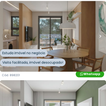
R$
1.438.611,00
60
m²
•
2
quartos
•
2
banheiros
•
1
vaga
Apartamento • Cacupe
Estrada Haroldo Soares Glavan
,
Cacupé
,
Florianópolis
Estuda imóvel no negócio
Visita facilitada, imóvel desocupado!
Whatsapp
Cód.
898201
R$
1.197.067,00
93
m²
•
2
quartos
•
1
banheiro
•
1
vaga