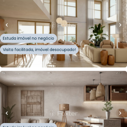
160
m²
•
3
quartos
•
3
banheiros
•
1
vaga
Apartamento • MAKAI Novo Campeche
Avenida Campeche
,
Campeche
,
Florianópolis
Estuda imóvel no negócio
Visita facilitada, imóvel desocupado!
Whatsapp
Cód.
898120
R$
2.852.652,38
R$
2.826.167,00
128
m²
•
2
quartos
•
1
banheiro
•
1
vaga
Apartamento • MAKAI Novo Campeche
Avenida Campeche
,
Campeche
,
Florianópolis