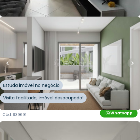
Whatsapp
Cód.
859211
R$
1.570.997,00
124
m²
•
2
quartos
•
1
banheiro
•
1
vaga
Apartamento • Level Up
Rua Leonel Pereira
,
Cachoeira do Bom Jesus Leste
,
Florianópolis
Estuda imóvel no negócio
Visita facilitada, imóvel desocupado!
Whatsapp
Cód.
939691
R$
1.545.019,00