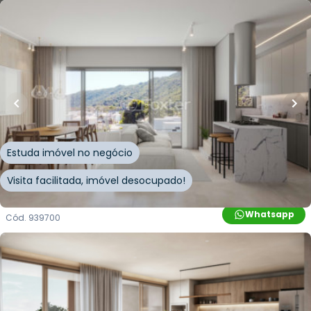
R$
2.668.596,00
181
m²
•
2
quartos
•
1
banheiro
•
2
vagas
Apartamento • Level Up
Rua Leonel Pereira
,
Cachoeira do Bom Jesus Leste
,
Florianópolis
Estuda imóvel no negócio
Visita facilitada, imóvel desocupado!
Whatsapp
Cód.
939700
R$
4.290.254,76
R$
4.000.398,00
184
m²
•
2
quartos
•
1
banheiro
•
1
vaga