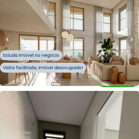
R$
5.060.308,12
R$
4.675.685,00
217
m²
•
4
quartos
•
4
banheiros
•
1
vaga
Apartamento • MAKAI Novo Campeche
Avenida Campeche
,
Campeche
,
Florianópolis
Estuda imóvel no negócio
Visita facilitada, imóvel desocupado!
Whatsapp
Cód.
898129
R$
1.166.345,00
90
m²
•
2
quartos
•
2
banheiros
•
1
vaga
Apartamento • Edifício Geenview
Rua Recanto do Sol
,
Ingleses do Rio Vermelho
,