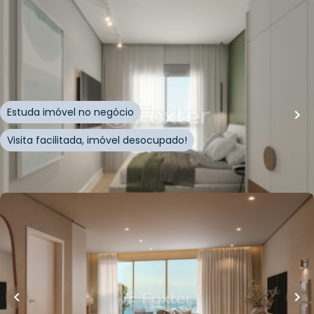
128
m²
•
2
quartos
•
1
banheiro
•
2
vagas
Apartamento • Level Up
Rua Leonel Pereira
,
Cachoeira do Bom Jesus Leste
,
Florianópolis
Estuda imóvel no negócio
Visita facilitada, imóvel desocupado!
Whatsapp
Cód.
939699
R$
4.305.912,00
190
m²
•
3
quartos
•
4
banheiros
•
2
vagas
Apartamento • Nstay
Rodovia João Paulo
,
João Paulo
,
Florianópolis