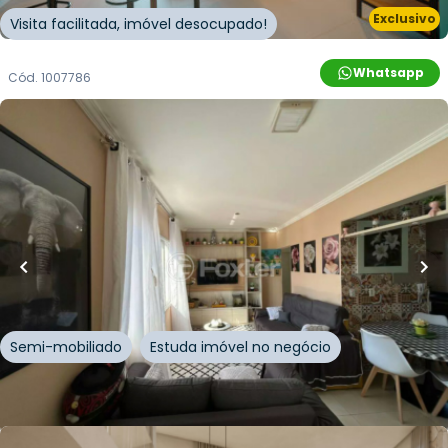
Exclusivo
Visita facilitada, imóvel desocupado!
Whatsapp
Cód.
1007786
R$
650.000,00
R$
617.500,00
136
m²
•
3
quartos
•
2
banheiros
•
1
vaga
Apartamento • Empreendimento Pintor Eduardo
Dias, 452 - Florianópolis/SC
Rua Pintor Eduardo Dias
,
Jardim Atlântico
,
Florianópolis
Semi-mobiliado
Estuda imóvel no negócio
Whatsapp
Cód.
844754