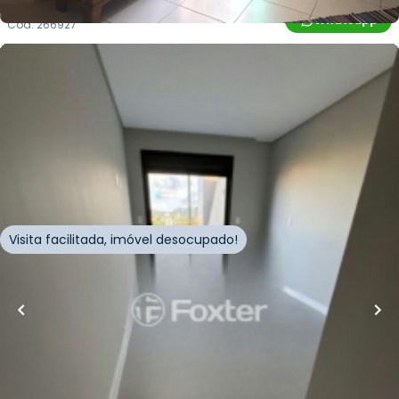
Whatsapp
Cód.
266927
R$
1.025.716,00
76
m²
•
2
quartos
•
2
banheiros
•
2
vagas
Apartamento • Edifício Geenview
Rua Recanto do Sol
,
Ingleses do Rio Vermelho
,
Florianópolis
Visita facilitada, imóvel desocupado!
Whatsapp
Cód.
917612
Página
1
de
65