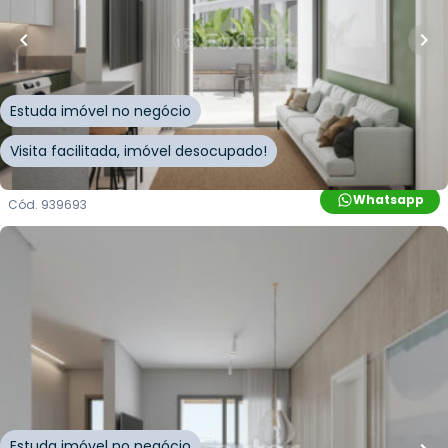
Apartamento • Level Up
Rua Leonel Pereira
,
Cachoeira do Bom Jesus Leste
,
Florianópolis
Estuda imóvel no negócio
Visita facilitada, imóvel desocupado!
Whatsapp
Cód.
939693
R$
1.122.933,00
79
m²
•
2
quartos
•
2
banheiros
•
1
vaga
Apartamento • Level Up
Rua Leonel Pereira
,
Cachoeira do Bom Jesus Leste
,
Florianópolis
Estuda imóvel no negócio