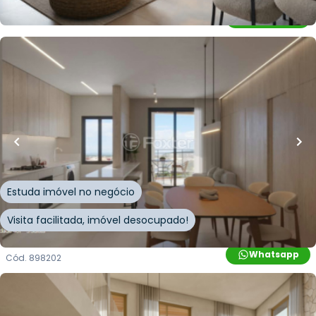
Whatsapp
Cód.
898131
R$
1.009.376,00
57
m²
•
2
quartos
•
1
banheiro
•
1
vaga
Apartamento • Cacupe
Estrada Haroldo Soares Glavan
,
Cacupé
,
Florianópolis
Estuda imóvel no negócio
Visita facilitada, imóvel desocupado!
Whatsapp
Cód.
898202
R$
4.060.406,00