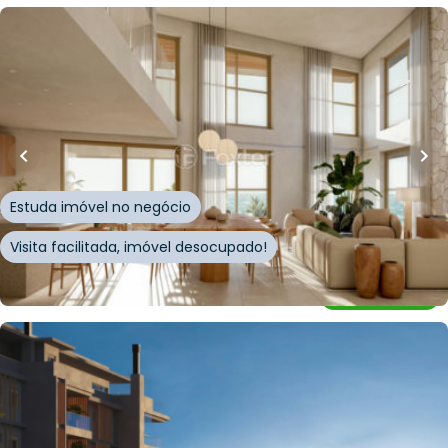
R$
3.297.905,25
R$
3.208.884,00
150
m²
•
3
quartos
•
3
banheiros
•
1
vaga
Apartamento • MAKAI Novo Campeche
Avenida Campeche
,
Campeche
,
Florianópolis
Estuda imóvel no negócio
Visita facilitada, imóvel desocupado!
Whatsapp
Cód.
898121
R$
3.613.000,00
188
m²
•
3
quartos
•
4
banheiros
•
2
vagas
Apartamento • Nstay