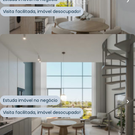
Visita facilitada, imóvel desocupado!
Whatsapp
Cód.
939696
R$
1.060.107,00
61
m²
•
1
quarto
•
1
banheiro
•
1
vaga
Apartamento • Level Up
Rua Leonel Pereira
,
Cachoeira do Bom Jesus Leste
,
Florianópolis
Estuda imóvel no negócio
Visita facilitada, imóvel desocupado!
Whatsapp
Cód.
939697