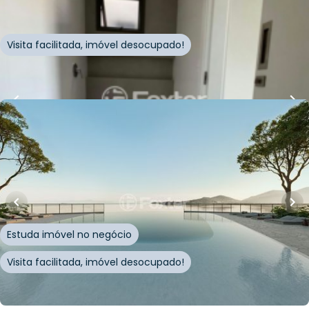
Florianópolis
Visita facilitada, imóvel desocupado!
Whatsapp
Cód.
917797
R$
2.318.236,00
101
m²
•
2
quartos
•
3
banheiros
•
1
vaga
Apartamento • Nstay
Rodovia João Paulo
,
João Paulo
,
Florianópolis
Estuda imóvel no negócio
Visita facilitada, imóvel desocupado!
Whatsapp
Cód.
972973