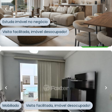
Apartamento • MAKAI Novo Campeche
Avenida Campeche
,
Campeche
,
Florianópolis
Estuda imóvel no negócio
Visita facilitada, imóvel desocupado!
Whatsapp
Cód.
898130
R$
750.000,00
71
m²
•
2
quartos
•
2
banheiros
•
1
vaga
Apartamento • Edifício Residencial Netuno
Rua Mario Giocondo Crocetta
,
Ingleses do Rio
Vermelho
,
Florianópolis
Mobiliado
Visita facilitada, imóvel desocupado!