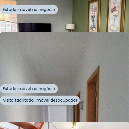
Estuda imóvel no negócio
Whatsapp
Cód.
941627
R$
980.000,00
244
m²
•
3
quartos
•
5
banheiros
•
0
vagas
Casa
Rua Lobo da Costa
,
Azenha
,
Porto Alegre
Estuda imóvel no negócio
Visita facilitada, imóvel desocupado!
Whatsapp
Cód.
148892