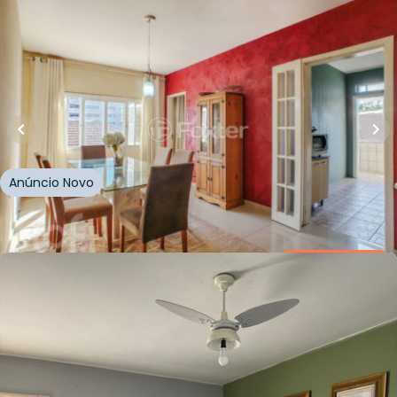
R$
450.000,00
R$
370.000,00
18
% OFF
122
m²
•
4
quartos
•
1
banheiro
•
0
vagas
Apartamento • Residencial Azenha
Avenida da Azenha
,
Azenha
,
Porto Alegre
Anúncio Novo
Whatsapp
Cód.
1017473
Loft Marketplace
R$
424.000,00
115
m²
•
3
quartos
•
2
banheiros
•
0
vagas
Apartamento • Residencial Azenha 338
Avenida da Azenha
,
Azenha
,
Porto Alegre