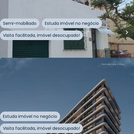
Rua Lobo da Costa
,
Azenha
,
Porto Alegre
Semi-mobiliado
Estuda imóvel no negócio
Visita facilitada, imóvel desocupado!
Whatsapp
Cód.
252029
R$
1.576.780,00
106
m²
•
3
quartos
•
3
banheiros
•
2
vagas
Apartamento • Trend Downtown Home
Rua General Lima e Silva
,
Azenha
,
Porto Alegre
Estuda imóvel no negócio
Visita facilitada, imóvel desocupado!