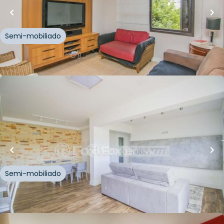
Rua Eurico Lara
,
Azenha
,
Porto Alegre
Semi-mobiliado
Whatsapp
Cód.
157568
R$
790.000,00
76
m²
•
3
quartos
•
2
banheiros
•
2
vagas
Apartamento • Connect Residencial
Rua Afonso Pena
,
Azenha
,
Porto Alegre
Semi-mobiliado
Whatsapp
Cód.
179881