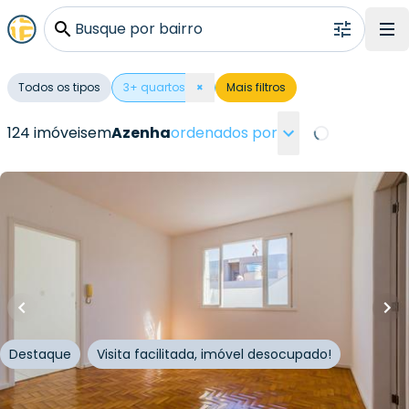
Busque por bairro
Todos os tipos
3
+ quartos
×
Mais filtros
124 imóveis
em
Azenha
ordenados por
Loading...
R$
823.400,00
R$
759.900,00
127
m²
•
3
quartos
•
2
banheiros
•
0
vagas
Apartamento • Edifício Azenha
Avenida da Azenha
,
Azenha
,
Porto Alegre
Destaque
Visita facilitada, imóvel desocupado!
Whatsapp
Cód.
306713