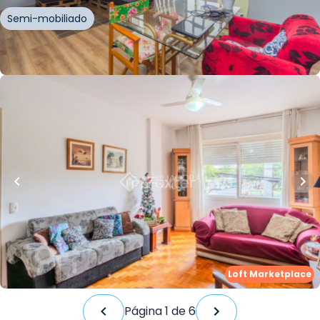
Semi-mobiliado
Whatsapp
Cód.
754079
R$
450.000,00
R$
430.000,00
114
m²
•
3
quartos
•
1
banheiro
•
0
vagas
Apartamento • Edifício Princesa Izabel
Avenida Ipiranga
,
Azenha
,
Porto Alegre
Whatsapp
Cód.
826689
Loft Marketplace
Página
1
de
6