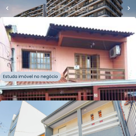
Whatsapp
Cód.
876003
R$
665.000,00
200
m²
•
5
quartos
•
3
banheiros
•
2
vagas
Casa
Rua Recife
,
Azenha
,
Porto Alegre
Estuda imóvel no negócio
Whatsapp
Cód.
162833
R$
850.000,00
205
m²
•
3
quartos
•
4
banheiros
•
2
vagas
Casa