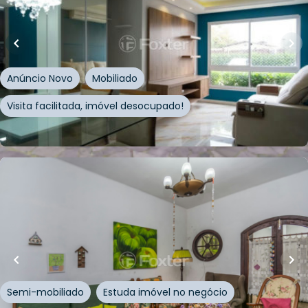
Apartamento • Way
Avenida Bento Gonçalves
,
Azenha
,
Porto Alegre
Anúncio Novo
Mobiliado
Visita facilitada, imóvel desocupado!
Whatsapp
Cód.
1016930
R$
745.000,00
120
m²
•
3
quartos
•
2
banheiros
•
1
vaga
Casa
Rua General Lima e Silva
,
Azenha
,
Porto Alegre
Semi-mobiliado
Estuda imóvel no negócio