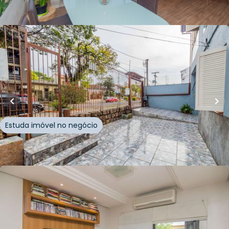
Whatsapp
Cód.
994156
R$
730.000,00
115
m²
•
3
quartos
•
4
banheiros
•
4
vagas
Casa
Rua Plácido de Castro
,
Azenha
,
Porto Alegre
Estuda imóvel no negócio
Whatsapp
Cód.
266333
R$
815.000,00
99
m²
•
3
quartos
•
2
banheiros
•
2
vagas
Apartamento • Residencial Eurico