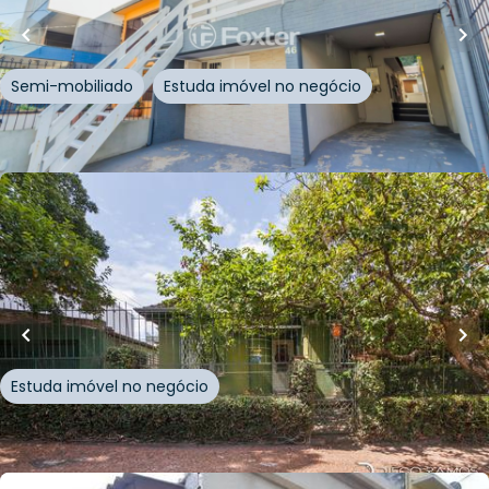
Rua Damasco
,
Azenha
,
Porto Alegre
Semi-mobiliado
Estuda imóvel no negócio
Whatsapp
Cód.
264357
R$
855.000,00
240
m²
•
3
quartos
•
3
banheiros
•
6
vagas
Casa
Rua Afonso Pena
,
Azenha
,
Porto Alegre
Estuda imóvel no negócio
Whatsapp
Cód.
173864