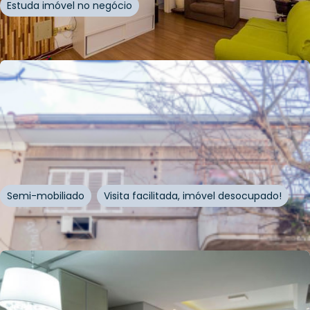
Estuda imóvel no negócio
Whatsapp
Cód.
222452
R$
810.000,00
272
m²
•
5
quartos
•
3
banheiros
•
4
vagas
Casa
Rua Lobo da Costa
,
Azenha
,
Porto Alegre
Semi-mobiliado
Visita facilitada, imóvel desocupado!
Whatsapp
Cód.
217917
R$
500.000,00
R$
495.000,00
71
m²
•
3
quartos
•
2
banheiros
•
1
vaga