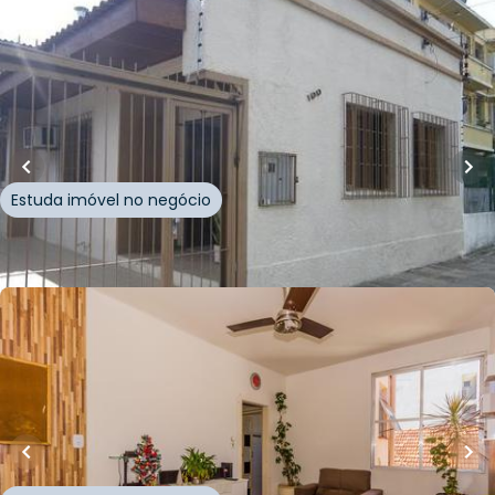
R$
467.000,00
120
m²
•
3
quartos
•
2
banheiros
•
2
vagas
Casa
Rua Vinte de Setembro
,
Azenha
,
Porto Alegre
Estuda imóvel no negócio
Whatsapp
Cód.
142340
R$
325.000,00
84
m²
•
3
quartos
•
2
banheiros
•
0
vagas
Apartamento • Edifício Farroupilha
Rua Vinte de Setembro
,
Azenha
,
Porto Alegre