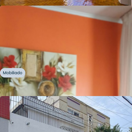
R$
375.000,00
R$
290.000,00
23
% OFF
79
m²
•
3
quartos
•
1
banheiro
•
0
vagas
Apartamento • Edifício Ipiranga Center
Avenida Ipiranga
,
Azenha
,
Porto Alegre
Mobiliado
Whatsapp
Cód.
929426
R$
950.000,00
R$
900.000,00
270
m²
•
3
quartos
•
3
banheiros
•
1
vaga
Casa