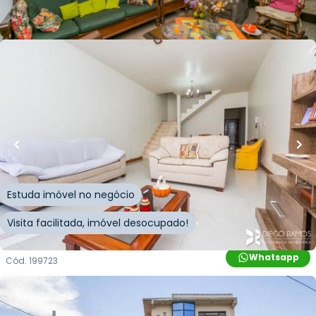
Whatsapp
Cód.
216032
R$
899.000,00
140
m²
•
3
quartos
•
2
banheiros
•
2
vagas
Casa
Travessa Alexandrino de Alencar
,
Azenha
,
Porto
Alegre
Estuda imóvel no negócio
Visita facilitada, imóvel desocupado!
Whatsapp
Cód.
199723
R$
690.000,00