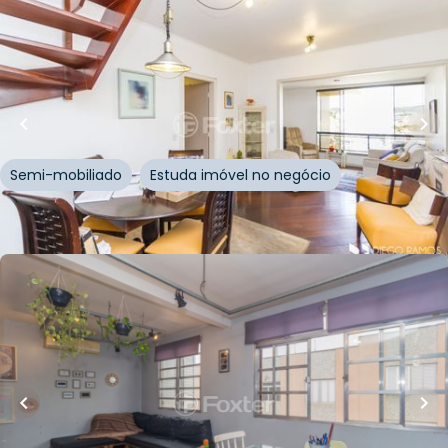
R$
885.000,00
R$
870.000,00
199
m²
•
3
quartos
•
4
banheiros
•
2
vagas
Cobertura • Solar Verona
Rua José Honorato dos Santos
,
Azenha
,
Porto Alegre
Semi-mobiliado
Estuda imóvel no negócio
Whatsapp
Cód.
200313
R$
285.000,00
75
m²
•
3
quartos
•
1
banheiro
•
0
vagas
Apartamento • Edifício Presidente Castelo
Branco
Rua Eurico Lara
,
Azenha
,
Porto Alegre