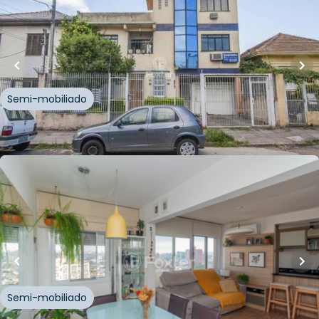
350
m²
•
3
quartos
•
2
banheiros
•
5
vagas
Edifício Inteiro
Rua Germano Hasslocher
,
Azenha
,
Porto Alegre
Semi-mobiliado
Whatsapp
Cód.
104229
R$
539.000,00
R$
512.050,00
65
m²
•
3
quartos
•
2
banheiros
•
1
vaga
Apartamento • Domingo
Avenida Florianópolis
,
Azenha
,
Porto Alegre
Semi-mobiliado