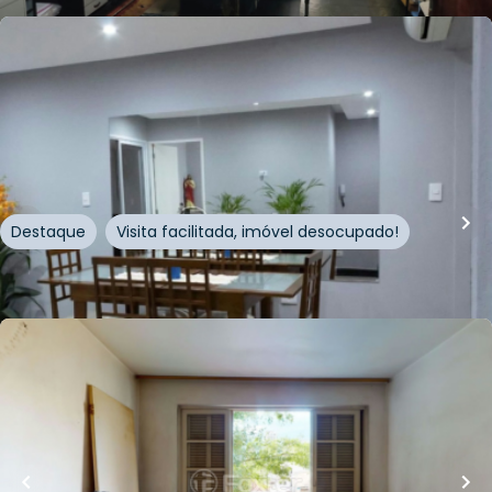
R$
549.900,00
75
m²
•
3
quartos
•
2
banheiros
•
1
vaga
Apartamento • Edificio Damasco
Rua Ezequiel Freire
,
Santana
,
São Paulo
Destaque
Visita facilitada, imóvel desocupado!
Whatsapp
Cód.
334394
R$
400.000,00
70
m²
•
1
quarto
•
1
banheiro
•
1
vaga
Apartamento • Edificio Damasco
Rua Ezequiel Freire
,
Santana
,
São Paulo