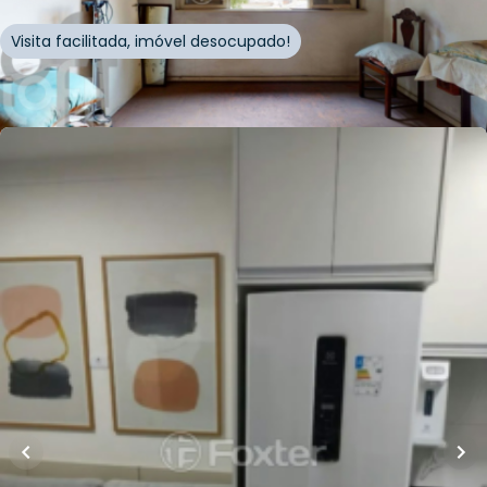
Visita facilitada, imóvel desocupado!
Whatsapp
Cód.
334450
R$
412.000,00
R$
370.800,00
10
% OFF
30
m²
•
2
quartos
•
1
banheiro
•
0
vagas
Apartamento • Palazzo Ezequiel
Rua Ezequiel Freire
,
Santana
,
São Paulo
Whatsapp
Cód.
954105