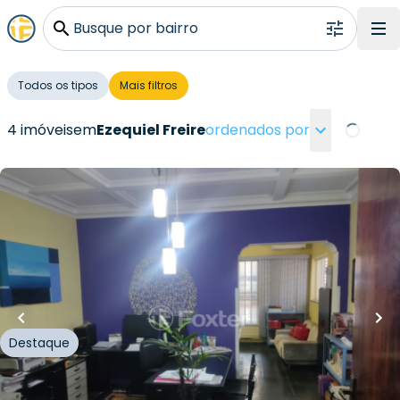
Busque por bairro
Todos os tipos
Mais filtros
4 imóveis
em
Ezequiel Freire
ordenados por
Loading.
R$
1.900.000,00
240
m²
•
4
quartos
•
3
banheiros
•
10
vagas
Casa
Rua Ezequiel Freire
,
Santana
,
São Paulo
Destaque
Whatsapp
Cód.
485479