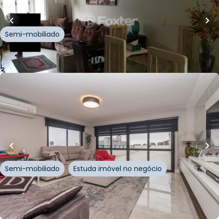
Rua Conde da Figueira
,
Vila Jardim
,
Porto Alegre
Semi-mobiliado
Whatsapp
Cód.
151129
R$
3.000.000,00
384
m²
•
3
quartos
•
4
banheiros
•
4
vagas
Cobertura • Polo Iguatemi
Rua Cananéia
,
Vila Jardim
,
Porto Alegre
Semi-mobiliado
Estuda imóvel no negócio
Whatsapp
Cód.
217791