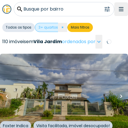
Busque por bairro
Todos os tipos
3
+ quartos
×
Mais filtros
110 imóveis
em
Vila Jardim
ordenados por
Loading...
R$
5.300.000,00
R$
4.770.000,00
10
% OFF
600
m²
•
4
quartos
•
6
banheiros
•
9
vagas
Casa
Rua General Salvador Pinheiro
,
Vila Jardim
,
Porto
Alegre
Foxter Indica
Visita facilitada, imóvel desocupado!