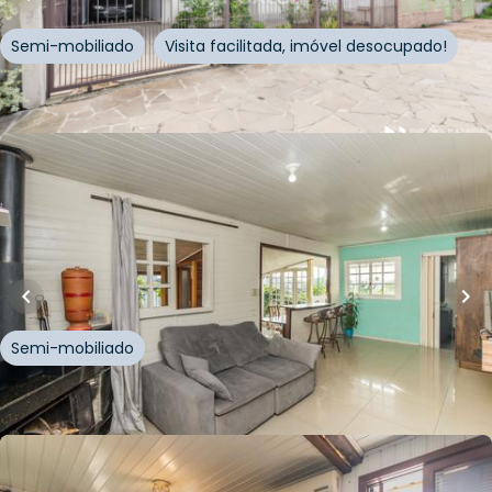
Semi-mobiliado
Visita facilitada, imóvel desocupado!
Whatsapp
Cód.
199690
R$
679.000,00
70
m²
•
3
quartos
•
1
banheiro
•
3
vagas
Casa
Avenida dos Prazeres
,
Vila Jardim
,
Porto Alegre
Semi-mobiliado
Whatsapp
Cód.
211787
R$
360.000,00