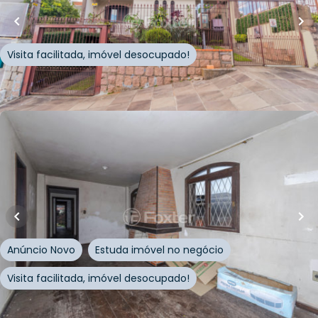
Avenida Circular
,
Vila Jardim
,
Porto Alegre
Visita facilitada, imóvel desocupado!
Whatsapp
Cód.
229124
R$
410.000,00
110
m²
•
3
quartos
•
2
banheiros
•
2
vagas
Casa
Rua Souza Lobo
,
Vila Jardim
,
Porto Alegre
Anúncio Novo
Estuda imóvel no negócio
Visita facilitada, imóvel desocupado!
Whatsapp
Cód.
1015911