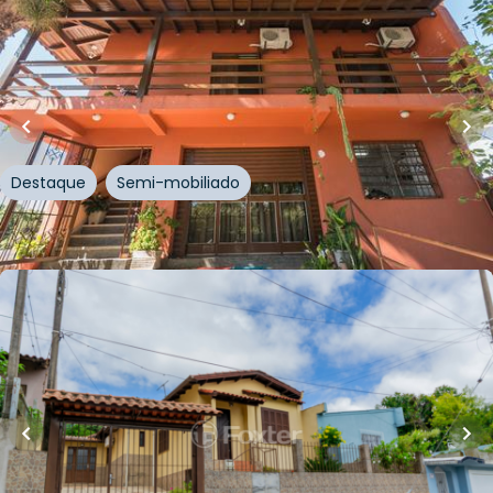
R$
1.491.500,00
528
m²
•
4
quartos
•
4
banheiros
•
8
vagas
Casa
Avenida dos Prazeres
,
Vila Jardim
,
Porto Alegre
Destaque
Semi-mobiliado
Whatsapp
Cód.
211907
R$
500.000,00
R$
425.000,00
15
% OFF
91
m²
•
3
quartos
•
2
banheiros
•
2
vagas
Casa
Rua Souza Lobo
,
Vila Jardim
,
Porto Alegre