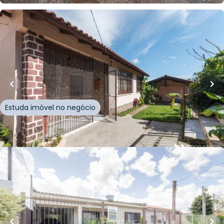
R$
690.000,00
140
m²
•
4
quartos
•
3
banheiros
•
1
vaga
Casa
Rua Israel
,
Vila Jardim
,
Porto Alegre
Estuda imóvel no negócio
Whatsapp
Cód.
209077
R$
595.000,00
150
m²
•
3
quartos
•
2
banheiros
•
2
vagas
Casa
Avenida Circular
,
Vila Jardim
,
Porto Alegre