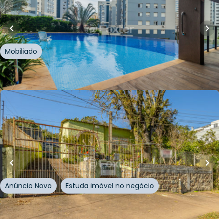
Apartamento • Polo Iguatemi
Rua Cananéia
,
Vila Jardim
,
Porto Alegre
Mobiliado
Whatsapp
Cód.
1016372
R$
850.000,00
251
m²
•
5
quartos
•
2
banheiros
•
4
vagas
Casa
Avenida Saturnino de Brito
,
Vila Jardim
,
Porto Alegre
Anúncio Novo
Estuda imóvel no negócio
Whatsapp
Cód.
1014366