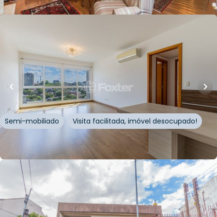
Whatsapp
Cód.
213164
R$
1.045.000,00
89
m²
•
3
quartos
•
2
banheiros
•
2
vagas
Apartamento • Edifício Nilo Home Square
Avenida Doutor Nilo Peçanha
,
Vila Jardim
,
Porto
Alegre
Semi-mobiliado
Visita facilitada, imóvel desocupado!
Whatsapp
Cód.
883693
R$
855.000,00
154
m²
•
3
quartos
•
3
banheiros
•
4
vagas
Casa