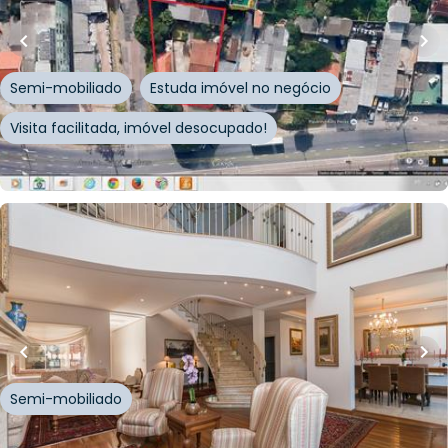
Terreno
Avenida Protásio Alves
,
Vila Jardim
,
Porto Alegre
Semi-mobiliado
Estuda imóvel no negócio
Visita facilitada, imóvel desocupado!
Whatsapp
Cód.
103168
R$
3.752.500,00
727
m²
•
4
quartos
•
8
banheiros
•
6
vagas
Casa
Rua Souza Lobo
,
Vila Jardim
,
Porto Alegre
Semi-mobiliado