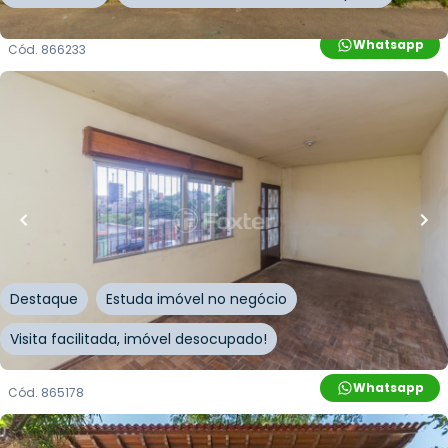
Whatsapp
Cód.
866233
R$
650.000,00
R$
550.000,00
15
% OFF
139
m²
•
3
quartos
•
2
banheiros
•
4
vagas
Casa
Avenida Circular
,
Vila Jardim
,
Porto Alegre
Destaque
Estuda imóvel no negócio
Visita facilitada, imóvel desocupado!
Whatsapp
Cód.
865178
R$
1.570.000,00