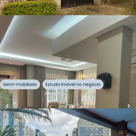
Whatsapp
Cód.
727311
R$
2.300.000,00
R$
1.950.000,00
15
% OFF
284
m²
•
3
quartos
•
5
banheiros
•
3
vagas
Casa em Condomínio • Principado de Firenze
Rua São Leopoldo
,
Vila Jardim
,
Porto Alegre
Semi-mobiliado
Estuda imóvel no negócio
Whatsapp
Cód.
999319
R$
2.280.000,00
136
m²
•
3
quartos
•
4
banheiros
•
3
vagas