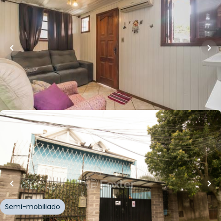
224
m²
•
4
quartos
•
2
banheiros
•
3
vagas
Casa
Avenida Ipê
,
Vila Jardim
,
Porto Alegre
Whatsapp
Cód.
154861
R$
950.000,00
310
m²
•
3
quartos
•
3
banheiros
•
3
vagas
Casa
Rua Itapema
,
Vila Jardim
,
Porto Alegre
Semi-mobiliado