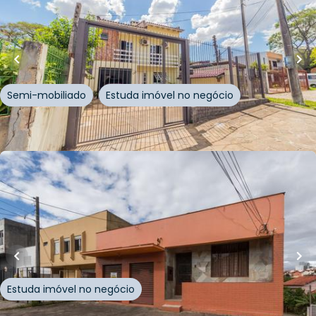
220
m²
•
3
quartos
•
3
banheiros
•
2
vagas
Casa
Rua Seival
,
Vila Jardim
,
Porto Alegre
Semi-mobiliado
Estuda imóvel no negócio
Whatsapp
Cód.
229512
R$
1.400.000,00
291
m²
•
4
quartos
•
2
banheiros
•
6
vagas
Edifício Inteiro
Avenida Saturnino de Brito
,
Vila Jardim
,
Porto Alegre
Estuda imóvel no negócio