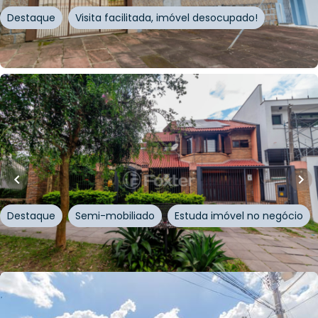
Destaque
Visita facilitada, imóvel desocupado!
Whatsapp
Cód.
979440
R$
1.840.000,00
R$
1.748.000,00
335
m²
•
4
quartos
•
5
banheiros
•
2
vagas
Casa
Rua Conde da Figueira
,
Vila Jardim
,
Porto Alegre
Destaque
Semi-mobiliado
Estuda imóvel no negócio
Whatsapp
Cód.
622514
R$
676.875,00
R$
643.031,25