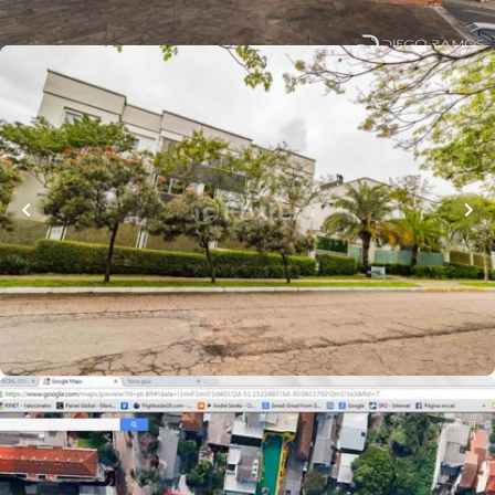
Whatsapp
Cód.
180890
R$
1.534.000,00
134
m²
•
3
quartos
•
3
banheiros
•
4
vagas
Apartamento • Quatro Estações Condomínio
Clube
Rua Araruama
,
Vila Jardim
,
Porto Alegre
Whatsapp
Cód.
192913
R$
2.500.000,00
980
m²
•
7
quartos
•
4
banheiros
•
10
vagas