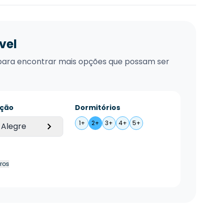
vel
xo para encontrar mais opções que possam ser
ação
Dormitórios
1+
2+
3+
4+
5+
 Alegre
tros