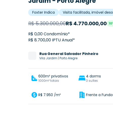
Jardim - Porto Alegre
Foxter Indica
Visita facilitada, imóvel de
R$
5.300.000,00
R$
4.770.000,00
10
R$ 0,00 Condomínio*
R$ 8.700,00 IPTU Anual*
Rua
General Salvador Pinheiro
Vila Jardim
|
Porto Alegre
600m² privativos
4 dorms
1000m² totais
3 suítes
R$ 7.950 /m²
Frente a Fundo