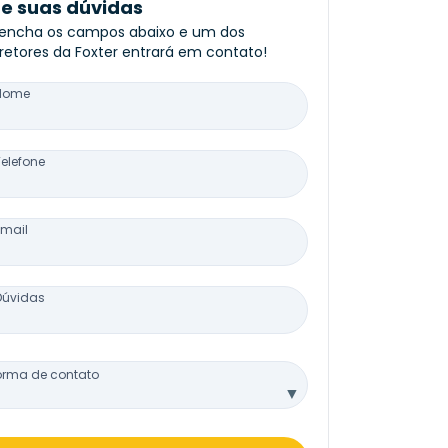
re suas dúvidas
encha os campos abaixo e um dos
retores da Foxter entrará em contato!
Nome
Telefone
Email
Dúvidas
orma de contato
▼