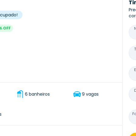
Ti
Pre
socupado!
cor
% OFF
6 banheiros
9 vagas
s
F