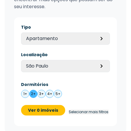
seu interesse.
Tipo
Apartamento
Localização
São Paulo
Dormitórios
1+
2+
3+
4+
5+
Ver 0 imóveis
Selecionar mais filtros