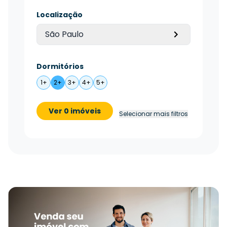
Localização
São Paulo
Dormitórios
1+
2+
3+
4+
5+
Ver 0 imóveis
Selecionar mais filtros