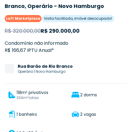
Branco, Operário - Novo Hamburgo
Loft Marketplace
Visita facilitada, imóvel desocupado!
R$
320.000,00
R$
290.000,00
Condomínio não informado
R$ 166,67 IPTU Anual*
Rua
Barão de Rio Branco
Operário
|
Novo Hamburgo
118m² privativos
2 dorms
334m² totais
1 banheiro
2 vagas