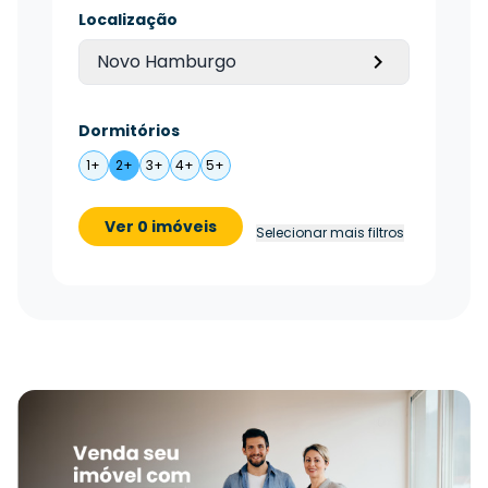
Localização
Novo Hamburgo
Dormitórios
1+
2+
3+
4+
5+
Ver 0 imóveis
Selecionar mais filtros