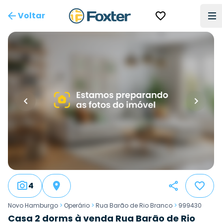
Voltar
4
Novo Hamburgo
>
Operário
>
Rua Barão de Rio Branco
>
999430
Casa 2 dorms à venda Rua Barão de Rio