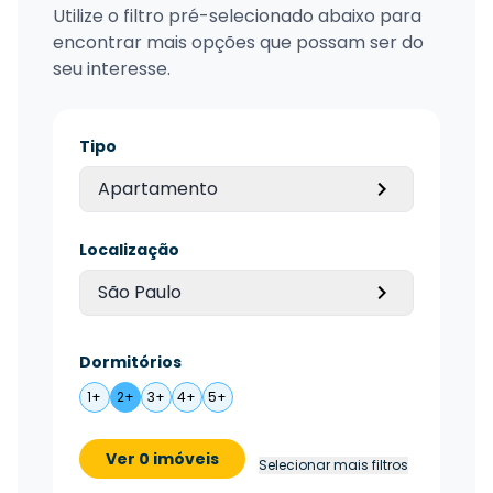
Utilize o filtro pré-selecionado abaixo para
encontrar mais opções que possam ser do
seu interesse.
Tipo
Apartamento
Localização
São Paulo
Dormitórios
1+
2+
3+
4+
5+
Ver 0 imóveis
Selecionar mais filtros