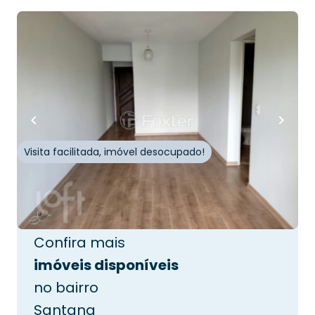
R$
450.000,00
R$
427.500,00
60
m²
•
2
quartos
•
1
banheiro
•
1
vaga
Apartamento • Residencial das Sequoias
Rua Alfredo Pujol
,
Santana
,
São Paulo
Visita facilitada, imóvel desocupado!
Whatsapp
Cód.
927798
Confira mais
imóveis disponíveis
no bairro
Santana