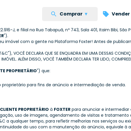
Comprar
▾
Vender
 CONDIÇÕES GERAIS DE PUBLICAÇÃO 
 LTDA.
, com sede na Avenida Doutor Nilo Peçanha, nº 1.215, Três F
916-J, e filial na Rua Tabapuã, nº 743, Sala 401, Itaim Bibi, São 
ER
").
seu imóvel com a gente na Plataforma Foxter! Antes de publica
"T&C"), VOCÊ DECLARA QUE SE ENQUADRA EM UMA DESSAS CONDI
IMÓVEL. ALÉM DISSO, VOCÊ TAMBÉM DECLARA TER LIDO, COMPR
NTE PROPRIETÁRIO
") que:
o proprietário para fins de anúncio e intermediação de venda.
CLIENTE PROPRIETÁRIO
à
FOXTER
para anunciar e intermediar
ulgação, uso de imagens, agendamento de visitas e tratamento 
T&C a qualquer tempo, para refletir melhorias nos serviços ou ex
ontinuidade do uso com a manutenção do anúncio, equivale à 