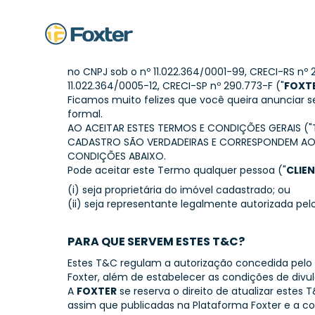
TERMOS E
Olá! Somos a
FOXTER CONSULTORIA IMOBILIÁRIA
no CNPJ sob o nº 11.022.364/0001-99, CRECI-RS nº 22.
11.022.364/0005-12, CRECI-SP nº 290.773-F ("
FOXT
Ficamos muito felizes que você queira anunciar 
formal.
AO ACEITAR ESTES TERMOS E CONDIÇÕES GERAIS (
CADASTRO SÃO VERDADEIRAS E CORRESPONDEM AO 
CONDIÇÕES ABAIXO.
Pode aceitar este Termo qualquer pessoa ("
CLIE
(i) seja proprietária do imóvel cadastrado; ou
(ii) seja representante legalmente autorizada pel
PARA QUE SERVEM ESTES T&C?
Estes T&C regulam a autorização concedida pelo
Foxter, além de estabelecer as condições de div
A
FOXTER
se reserva o direito de atualizar estes 
assim que publicadas na Plataforma Foxter e a c