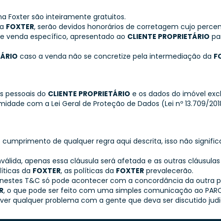
a Foxter são inteiramente gratuitos.
da
FOXTER
, serão devidos honorários de corretagem cujo perce
 e venda específico, apresentado ao
CLIENTE PROPRIETÁRIO
par
TÁRIO
caso a venda não se concretize pela intermediação da
F
os pessoais do
CLIENTE PROPRIETÁRIO
e os dados do imóvel exc
midade com a Lei Geral de Proteção de Dados (Lei nº 13.709/2
o cumprimento de qualquer regra aqui descrita, isso não signif
nválida, apenas essa cláusula será afetada e as outras cláusu
líticas da
FOXTER
, as políticas da
FOXTER
prevalecerão.
os nestes T&C só pode acontecer com a concordância da outra p
R
, o que pode ser feito com uma simples comunicação ao PARC
er qualquer problema com a gente que deva ser discutido judici