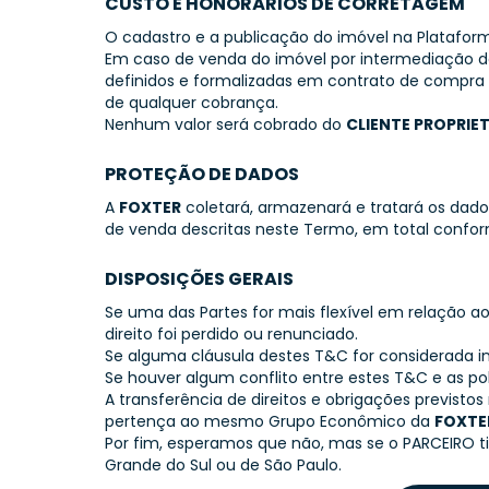
CUSTO E HONORÁRIOS DE CORRETAGEM
O cadastro e a publicação do imóvel na Plataform
Em caso de venda do imóvel por intermediação 
definidos e formalizadas em contrato de compra
de qualquer cobrança.
Nenhum valor será cobrado do
CLIENTE PROPRIE
PROTEÇÃO DE DADOS
A
FOXTER
coletará, armazenará e tratará os dad
de venda descritas neste Termo, em total confor
DISPOSIÇÕES GERAIS
Se uma das Partes for mais flexível em relação a
direito foi perdido ou renunciado.
Se alguma cláusula destes T&C for considerada i
Se houver algum conflito entre estes T&C e as po
A transferência de direitos e obrigações previst
pertença ao mesmo Grupo Econômico da
FOXTE
Por fim, esperamos que não, mas se o PARCEIRO tiv
Grande do Sul ou de São Paulo.