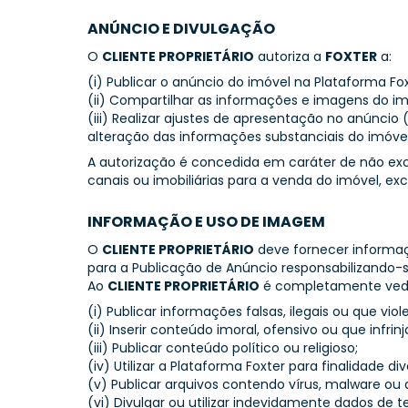
ANÚNCIO E DIVULGAÇÃO
O
CLIENTE PROPRIETÁRIO
autoriza a
FOXTER
a:
(i) Publicar o anúncio do imóvel na Plataforma Fox
(ii) Compartilhar as informações e imagens do im
(iii) Realizar ajustes de apresentação no anúnci
alteração das informações substanciais do imóvel
A autorização é concedida em caráter de não exc
canais ou imobiliárias para a venda do imóvel, ex
INFORMAÇÃO E USO DE IMAGEM
O
CLIENTE PROPRIETÁRIO
deve fornecer informaçõ
para a Publicação de Anúncio responsabilizando-
Ao
CLIENTE PROPRIETÁRIO
é completamente ved
(i) Publicar informações falsas, ilegais ou que viol
(ii) Inserir conteúdo imoral, ofensivo ou que infrin
(iii) Publicar conteúdo político ou religioso;
(iv) Utilizar a Plataforma Foxter para finalidade di
(v) Publicar arquivos contendo vírus, malware ou 
(vi) Divulgar ou utilizar indevidamente dados de te