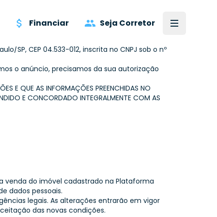
Financiar
Seja Corretor
DE IMÓVEL
igueiras, Porto Alegre/RS, CEP 91.330-000, inscrita
Paulo/SP, CEP 04.533-012, inscrita no CNPJ sob o nº
rmos o anúncio, precisamos da sua autorização
ÇÕES E QUE AS INFORMAÇÕES PREENCHIDAS NO
EENDIDO E CONCORDADO INTEGRALMENTE COM AS
 a venda do imóvel cadastrado na Plataforma
de dados pessoais.
igências legais. As alterações entrarão em vigor
aceitação das novas condições.