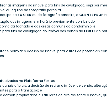
ilizar as imagens do imóvel para fins de divulgação, seja por me
el ou equipe de fotografia parceira.
 equipe da
FOXTER
ou de fotografia parceira, o
CLIENTE PROPR
captação das imagens, em horário previamente combinado;
bem como da fachada e das áreas comuns do condomínio; e
e para fins de divulgação do imóvel nos canais da
FOXTER
e par
tar e permitir o acesso ao imóvel para visitas de potenciais
es.
tualizadas na Plataforma Foxter;
us canais oficiais, a decisão de retirar o imóvel de venda, alter
antes para a transação; e
 demais proprietários ou titulares de direitos sobre o imóvel, q