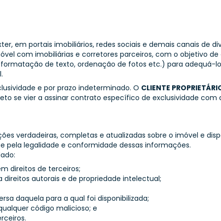
ter, em portais imobiliários, redes sociais e demais canais de 
óvel com imobiliárias e corretores parceiros, com o objetivo de
o (formatação de texto, ordenação de fotos etc.) para adequá-l
.
lusividade e por prazo indeterminado. O
CLIENTE PROPRIETÁRI
ceto se vier a assinar contrato específico de exclusividade com
es verdadeiras, completas e atualizadas sobre o imóvel e disp
se pela legalidade e conformidade dessas informações.
ado:
em direitos de terceiros;
ja direitos autorais e de propriedade intelectual;
versa daquela para a qual foi disponibilizada;
qualquer código malicioso; e
rceiros.