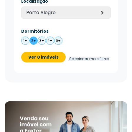
Localização
Porto Alegre
Dormitórios
1+
2+
3+
4+
5+
Ver 0 imóveis
Selecionar mais filtros