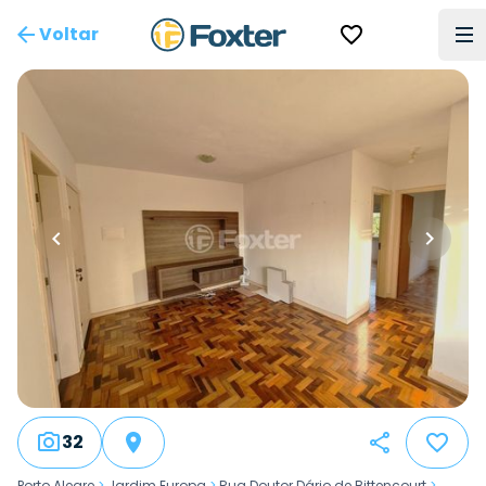
Voltar
32
Porto Alegre
>
Jardim Europa
>
Rua Doutor Dário de Bittencourt
>