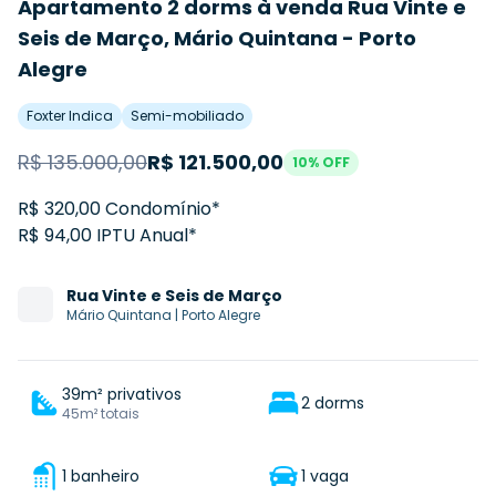
Apartamento 2 dorms à venda Rua Vinte e
Seis de Março, Mário Quintana - Porto
Alegre
Foxter Indica
Semi-mobiliado
R$
135.000,00
R$
121.500,00
10
% OFF
R$ 320,00 Condomínio*
R$ 94,00 IPTU Anual*
Rua
Vinte e Seis de Março
Mário Quintana
|
Porto Alegre
39m² privativos
2 dorms
45m² totais
1 banheiro
1 vaga