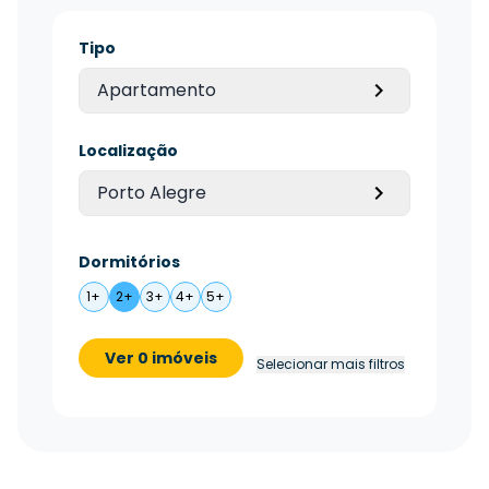
Tipo
Apartamento
Localização
Porto Alegre
Dormitórios
1+
2+
3+
4+
5+
Ver 0 imóveis
Selecionar mais filtros