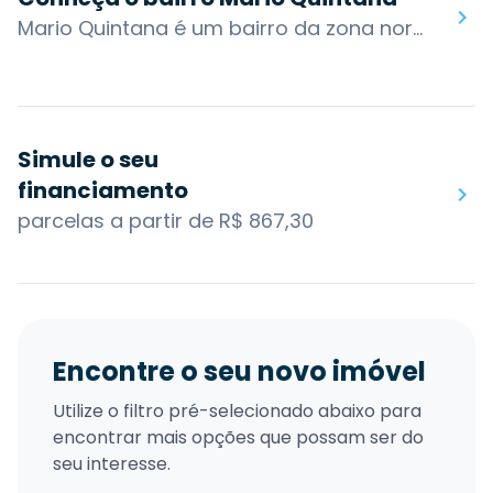
Mario Quintana é um bairro da zona nordeste de Porto Alegre. É composto pelas Vilas Chácara da Fumaça, Valneir Antunes, Safira Velha, Safira Nova, Batista Flores, Wenceslau Fontoura, Timbaúva , Jardim do Verde, Jardim Protásio Alves e Passo Dorneles.Também é&nbsp; composto por condomínios e loteamentos fechados, tornando este um bairro residencial e propício para estes empreendimentos, tendo em vista a grande área disponível. Das áreas de lazer, a que mais se destaca é o Parque Chico Mendes, criado em dezembro de 1991 em uma área de preservação ambiental, com amplos espaços para atividades esportivas.O bairro possui acesso por algumas das principais vias da cidade: Av. Protásio Alves, Av. Manoel Elias, Alameda da Fumaça e Av. Juscelino Kubitschek de Oliveira. Os bairros nos arredores são: Jardim Dona Leopoldina, Jardim Leopoldina, Umbu, Protásio Alves e Passo das Pedras.Você encontra no bairro Mário Quintana: Escola Deputado Victor Issler, Unidade Básica de Saúde Bom jesus, Praça Jesus de Nazaré, Parque Chico Mendes.
Simule o seu
financiamento
parcelas a partir de R$ 867,30
Encontre o seu novo imóvel
Utilize o filtro pré-selecionado abaixo para
encontrar mais opções que possam ser do
seu interesse.