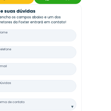
re suas dúvidas
encha os campos abaixo e um dos
retores da Foxter entrará em contato!
Nome
Telefone
Email
Dúvidas
orma de contato
▼