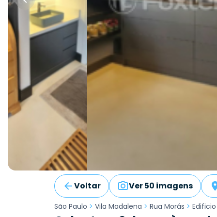
Voltar
Ver 50 imagens
São Paulo
>
Vila Madalena
>
Rua Morás
>
Edificio