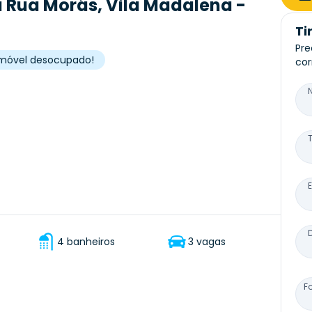
 Rua Morás, Vila Madalena -
Ti
Pre
, imóvel desocupado!
cor
4 banheiros
3 vagas
F