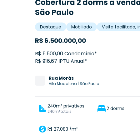
Cobertura 2 dorms à venda
São Paulo
Destaque
Mobiliado
Visita facilitada
R$
6.500.000,00
R$ 5.500,00 Condomínio*
R$ 916,67 IPTU Anual*
Rua
Morás
Vila Madalena
|
São Paulo
240m² privativos
2 dorms
240m² totais
R$ 27.083 /m²