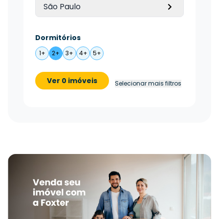
São Paulo
Dormitórios
1+
2+
3+
4+
5+
Ver 0 imóveis
Selecionar mais filtros