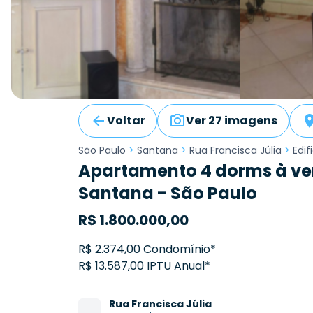
Voltar
Ver 27 imagens
São Paulo
>
Santana
>
Rua Francisca Júlia
>
Edif
Apartamento 4 dorms à ven
Santana - São Paulo
R$
1.800.000,00
R$ 2.374,00 Condomínio*
R$ 13.587,00 IPTU Anual*
Rua
Francisca Júlia