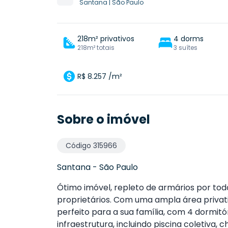
Santana
|
São Paulo
218m² privativos
4 dorms
218m² totais
3 suítes
R$ 8.257 /m²
Sobre o imóvel
Código
315966
Santana
-
São Paulo
Ótimo imóvel, repleto de armários por todo
proprietários. Com uma ampla área privat
perfeito para a sua família, com 4 dormitó
infraestrutura, incluindo piscina coletiva, 