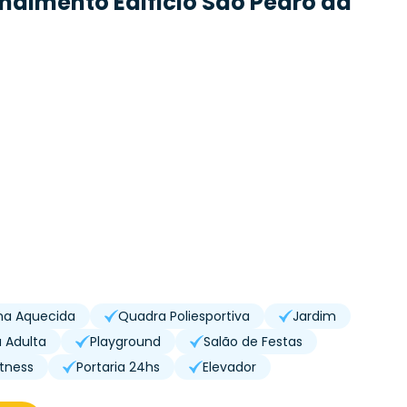
endimento
Edificio Sao Pedro da
ina Aquecida
Quadra Poliesportiva
Jardim
a Adulta
Playground
Salão de Festas
itness
Portaria 24hs
Elevador