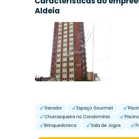
Características do empre
Aldeia
Gerador
Espaço Gourmet
Pisc
Churrasqueira no Condomínio
Piscin
Brinquedoteca
Sala de Jogos
F