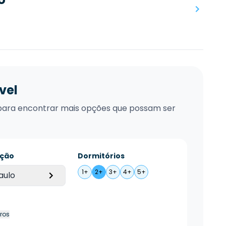
vel
xo para encontrar mais opções que possam ser
ação
Dormitórios
1+
2+
3+
4+
5+
aulo
tros