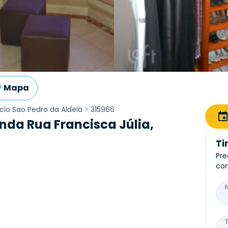
Mapa
icio Sao Pedro da Aldeia
>
315966
da Rua Francisca Júlia,
Ti
Pre
cor