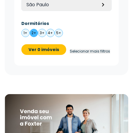
São Paulo
Dormitórios
1+
2+
3+
4+
5+
Ver 0 imóveis
Selecionar mais filtros