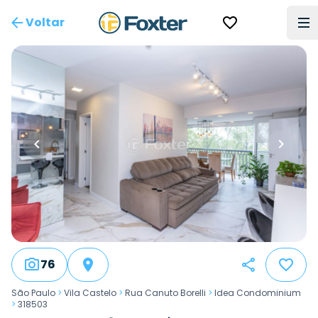
Voltar
76
São Paulo
>
Vila Castelo
>
Rua Canuto Borelli
>
Idea Condominium
>
318503