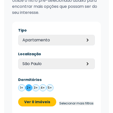
Utilize o filtro pré-selecionado abaixo para
encontrar mais opções que possam ser do
seu interesse.
Tipo
Apartamento
Localização
São Paulo
Dormitórios
1+
2+
3+
4+
5+
Ver 0 imóveis
Selecionar mais filtros