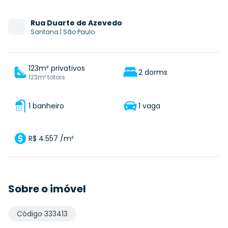
Rua
Duarte de Azevedo
Santana
|
São Paulo
123m² privativos
2 dorms
123m² totais
1 banheiro
1 vaga
R$ 4.557 /m²
Sobre o imóvel
Código
333413