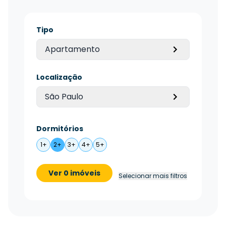
Tipo
Apartamento
Localização
São Paulo
Dormitórios
1+
2+
3+
4+
5+
Ver 0 imóveis
Selecionar mais filtros