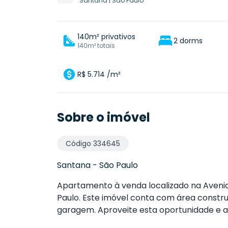
Santana
|
São Paulo
140m² privativos
2 dorms
140m² totais
R$ 5.714 /m²
Sobre o imóvel
Código
334645
Santana
-
São Paulo
Apartamento à venda localizado na Avenid
Paulo. Este imóvel conta com área construí
garagem. Aproveite esta oportunidade e a