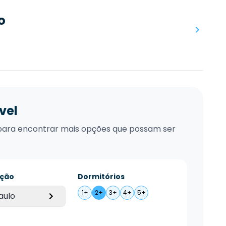
o
vel
xo para encontrar mais opções que possam ser
ação
Dormitórios
1+
2+
3+
4+
5+
aulo