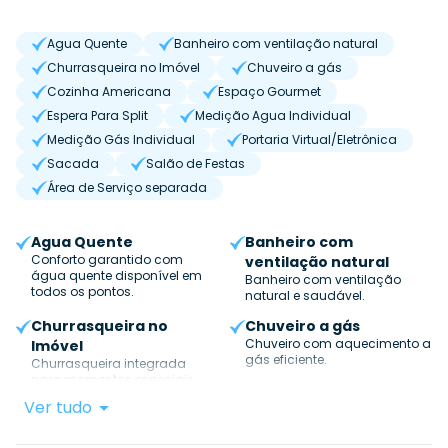
Agua Quente
Banheiro com ventilação natural
Churrasqueira no Imóvel
Chuveiro a gás
Cozinha Americana
Espaço Gourmet
Espera Para Split
Medição Agua Individual
Medição Gás Individual
Portaria Virtual/Eletrônica
Sacada
Salão de Festas
Área de Serviço separada
Agua Quente
Banheiro com
Conforto garantido com
ventilação natural
água quente disponível em
Banheiro com ventilação
todos os pontos.
natural e saudável.
Churrasqueira no
Chuveiro a gás
Chuveiro com aquecimento a
Imóvel
gás eficiente.
Churrasqueira integrada
para momentos especiais.
Ver tudo