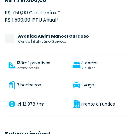
R$
1.791.000,00
R$ 750,00 Condomínio*
R$ 1.500,00 IPTU Anual*
Avenida
Alvim Manoel Cardoso
Centro
|
Balneário Gaivota
138m² privativos
3 dorms
222m² totais
2 suítes
3 banheiros
1 vaga
R$ 12.978 /m²
Frente a Fundos
Sobre o imóvel