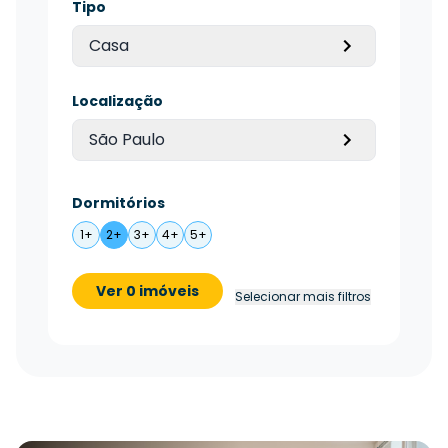
Tipo
Casa
Localização
São Paulo
Dormitórios
1+
2+
3+
4+
5+
Ver 0 imóveis
Selecionar mais filtros