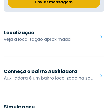
Enviar mensagem
Localização
veja a localização aproximada
Conheça o bairro Auxiliadora
Auxiliadora é um bairro localizado na zona norte de Porto Alegre, está inserido em uma região nobre que reúne um grupo de dezenove bairros com afinidades entre si. A área em que está compreendida é uma das partes mais antigas da cidade, que se desenvolveu ao redor do Centro Histórico.Possui ruas planejadas, um misto de casas antigas e edifícios mais modernos e oferece um comércio variado com bares, casas noturnas e restaurantes.O bairro também possui acesso por algumas das principais vias da cidade: Av. Plínio Brasil Milano, R. 24 de Outubro, Av. Carlos Gomes, Marquês do Pombal, R. Marcelo GamaOs bairros nos arredores são: Mont'Serrat, Boa Vista, Higienópolis, Moinhos de Vento, Rio Branco, Bela Vista, Protásio AlvesVocê encontra no bairro Auxiliadora: Colégio Estadual Piratini, Hospital Militar de Área de Porto Alegre, La Mafia Barbearia Social Club, Zaffari Bordini
Simule o seu