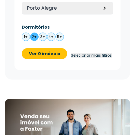
Porto Alegre
Dormitórios
1+
2+
3+
4+
5+
Ver 0 imóveis
Selecionar mais filtros