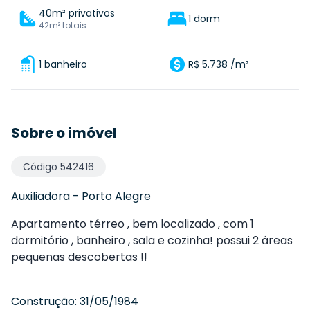
40m² privativos
1 dorm
42m² totais
1 banheiro
R$ 5.738 /m²
Sobre o imóvel
Código
542416
Auxiliadora
-
Porto Alegre
Apartamento térreo , bem localizado , com 1
dormitório , banheiro , sala e cozinha! possui 2 áreas
pequenas descobertas !!
Construção:
31/05/1984