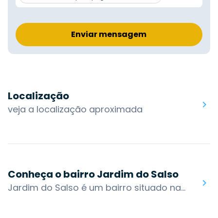
Enviar mensagem
Localização
veja a localização aproximada
Conheça o bairro Jardim do Salso
Jardim do Salso é um bairro situado na zona leste de Porto Alegre. É relativamente novo, tendo cerca de 30 anos de ocupação efetiva, sendo basicamente um bairro residencial, com regiões de densidade variada. O bairro possui ruas totalmente ou parcialmente asfaltadas, assim como alguns estabelecimentos comerciais de porte pequeno e médio.O bairro possui três grandes parques com opções de lazer para crianças, adolescentes e adultos e de bancos para sentar e tomar o típico chimarrão.O bairro possui acesso por algumas das principais vias da cidade: Av. Ipiranga, R. Professor Cristiano Fischer, R. Palestina, R. São Benedito e R. Professor Abílio Azambuja. Os bairros nos arredores são: Jardim Carvalho, Jardim Sabará, Morro Santana, Três Figueiras e Vila Jardim.Você encontra no bairro Jardim do Salso: Departamento Estadual de Investigações Criminais, AACD Porto Alegre, Praça Rosa de Luxemburgo.