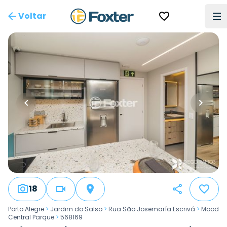
Voltar
18
Porto Alegre
>
Jardim do Salso
>
Rua São Josemaría Escrivá
>
Mood
Central Parque
>
568169