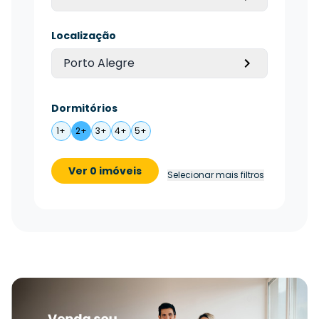
Localização
Porto Alegre
Dormitórios
1+
2+
3+
4+
5+
Ver 0 imóveis
Selecionar mais filtros