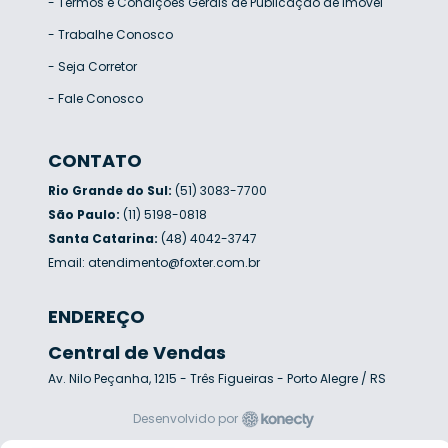
-
Termos e Condições Gerais de Publicação de Imóvel
-
Trabalhe Conosco
-
Seja Corretor
-
Fale Conosco
CONTATO
Rio Grande do Sul:
(51) 3083-7700
São Paulo:
(11) 5198-0818
Santa Catarina:
(48) 4042-3747
Email:
atendimento@foxter.com.br
ENDEREÇO
Central de Vendas
Av. Nilo Peçanha, 1215 - Três Figueiras - Porto Alegre / RS
Desenvolvido por