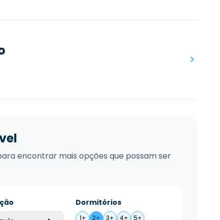
o
vel
xo para encontrar mais opções que possam ser
ação
Dormitórios
1+
2+
3+
4+
5+