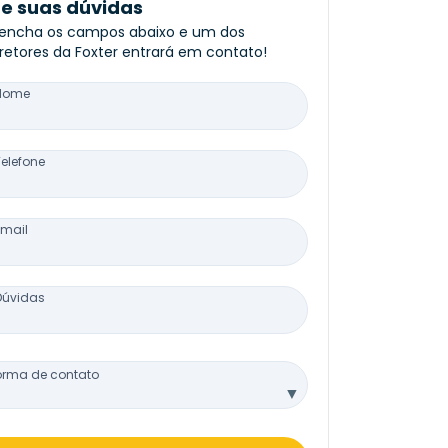
re suas dúvidas
encha os campos abaixo e um dos
retores da Foxter entrará em contato!
Nome
Telefone
Email
Dúvidas
orma de contato
▼