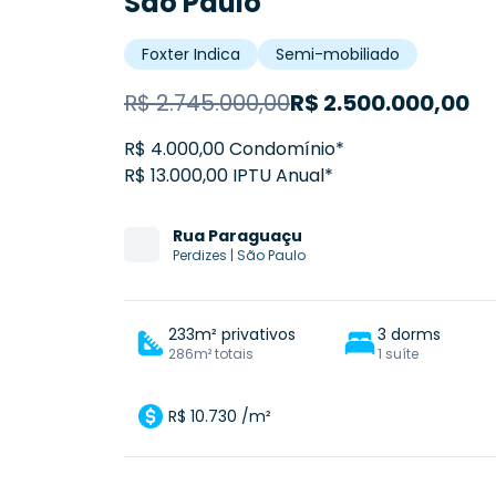
São Paulo
Foxter Indica
Semi-mobiliado
R$
2.745.000,00
R$
2.500.000,00
R$ 4.000,00 Condomínio*
R$ 13.000,00 IPTU Anual*
Rua
Paraguaçu
Perdizes
|
São Paulo
233m² privativos
3 dorms
286m² totais
1 suíte
R$ 10.730 /m²