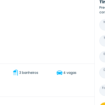
Ti
Pre
cor
3 banheiros
4 vagas
F