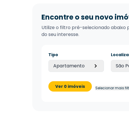
Encontre o seu novo imó
Utilize o filtro pré-selecionado abai
do seu interesse.
Tipo
Localiz
Apartamento
São P
Ver 0 imóveis
Selecionar mais fil