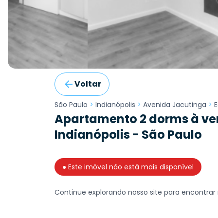
Voltar
São Paulo
>
Indianópolis
>
Avenida Jacutinga
>
E
Apartamento 2 dorms à ve
Indianópolis - São Paulo
● Este imóvel não está mais disponível
Continue explorando nosso site para encontrar 