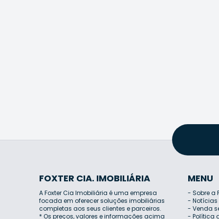
FOXTER CIA. IMOBILIÁRIA
MENU
A Foxter Cia Imobiliária é uma empresa
-
Sobre a 
focada em oferecer soluções imobiliárias
-
Notícias
completas aos seus clientes e parceiros.
-
Venda s
* Os preços, valores e informações acima
-
Política