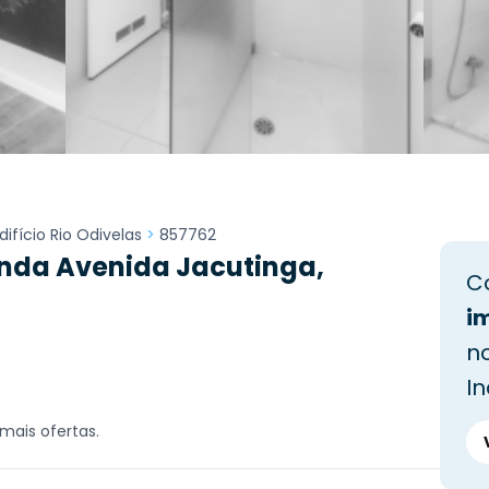
difício Rio Odivelas
>
857762
nda Avenida Jacutinga,
C
i
no
In
mais ofertas.