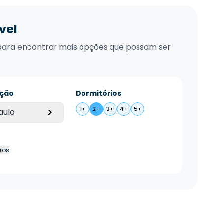
vel
xo para encontrar mais opções que possam ser
ação
Dormitórios
1+
2+
3+
4+
5+
aulo
tros