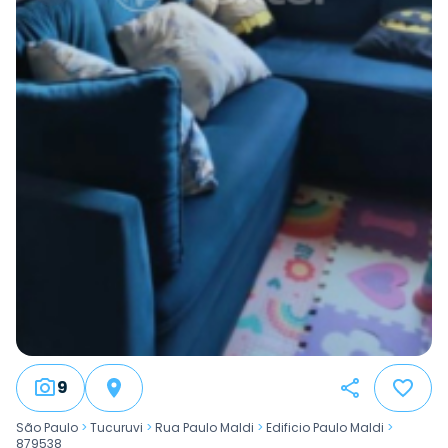
9
São Paulo
>
Tucuruvi
>
Rua Paulo Maldi
>
Edificio Paulo Maldi
>
879538