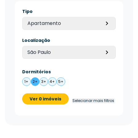
Tipo
Apartamento
Localização
São Paulo
Dormitórios
1+
2+
3+
4+
5+
Ver 0 imóveis
Selecionar mais filtros