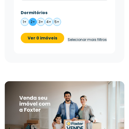
Dormitórios
1+
2+
3+
4+
5+
Ver 0 imóveis
Selecionar mais filtros