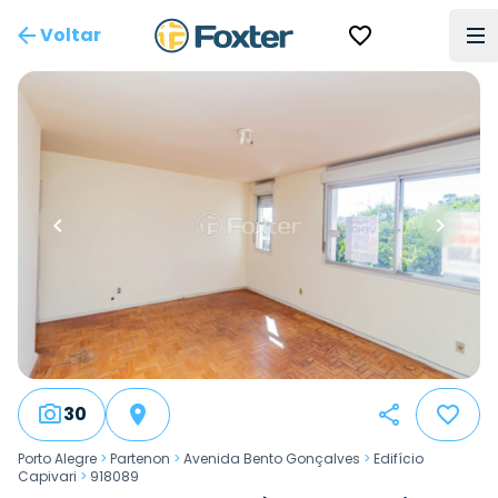
Voltar
30
Porto Alegre
>
Partenon
>
Avenida Bento Gonçalves
>
Edifício
Capivari
>
918089