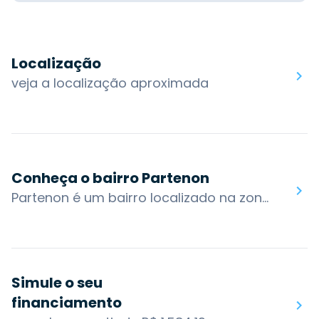
Localização
veja a localização aproximada
Conheça o bairro Partenon
Partenon é um bairro localizado na zona leste de Porto Alegre. O bairro é cortado pela Avenida Bento Gonçalves, uma das principais avenidas da cidade. Às suas margens, desenvolveu-se uma ampla rede comercial, que vai de pequenos estabelecimentos a hipermercados.A mesma diversificação de oferta se dá na educação, onde, na mesma avenida, são encontradas desde escolas de segundo grau estaduais e particulares, até universidades, como a PUCRS, que inaugurou seu Campus Central em 1968, ocupando uma grande área dentro do bairro.O bairro possui acesso por algumas das principais vias da cidade: Av. Bento Gonçalves, Av. Ipiranga, R. Cel Aparício Borges, R. Dr. Salvador França e Av. Antônio de Carvalho. Os bairros nos arredores são: Medianeira, Santo Antônio, Santana, Jardim Botânico, Jardim do Salso, Agronomia, Cel Aparício Borges e Glória.Você encontra no bairro Partenon: maior parte do Campus Central da Pontifícia Universidade Católica do Rio Grande do Sul (PUCRS), Colégio Marista Champagnat, Colégio Adventista do Partenon, Sociedade Beneficente Cultural Realeza, Praça Clio Fiori Druck, Praça Coronel Tristão José de Fraga, Praça Darcy Azambuja, Praça Doutor Arquimedes Azambuja, Praça Doutor Samir Squeff, Praça Esperanto, AMRIGS, Igreja São Jorge.
Simule o seu
financiamento