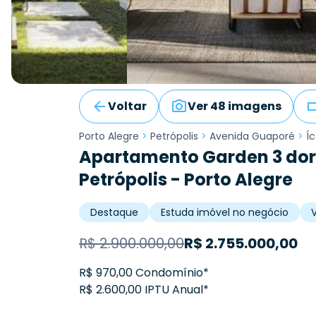
Voltar
Ver 48 imagens
Porto Alegre
>
Petrópolis
>
Avenida Guaporé
>
Í
Apartamento Garden 3 dor
Petrópolis - Porto Alegre
Destaque
Estuda imóvel no negócio
V
R$
2.900.000,00
R$
2.755.000,00
R$ 970,00 Condomínio*
R$ 2.600,00 IPTU Anual*