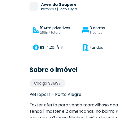
Avenida
Guaporé
Petrópolis
|
Porto Alegre
194m² privativos
3 dorms
258m² totais
3 suítes
R$ 14.201 /m²
Fundos
Sobre o imóvel
Código
931897
Petrópolis
-
Porto Alegre
Foxter oferta para venda maravilhoso ap
sendo 1 master e 2 americanas, no bairro 
metros do Grêmio Náutico União, descubr