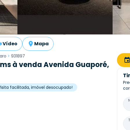
Vídeo
Mapa
caro
>
931897
ms à venda Avenida Guaporé,
Ti
Pre
isita facilitada, imóvel desocupado!
cor