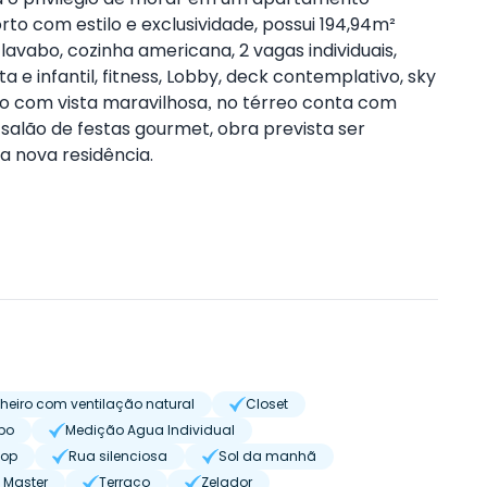
to com estilo e exclusividade, possui 194,94m²
lavabo, cozinha americana, 2 vagas individuais,
e infantil, fitness, Lobby, deck contemplativo, sky
co com vista maravilhosa
no térreo conta com
,
salão de festas gourmet, obra prevista ser
a nova residência.
heiro com ventilação natural
Closet
bo
Medição Agua Individual
top
Rua silenciosa
Sol da manhã
 Master
Terraço
Zelador