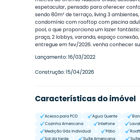
espetacular, pensado para oferecer confor
sendo 80m² de terraço, living 3 ambientes, 
condomínio com rooftop com piscina adulta 
pool, o que proporciona um lazer fantásti
praça, 2 lobbys, varanda, espaço conexão, 
entregue em fev/2026. venha conhecer su
Lançamento:
16/03/2022
Construção:
15/04/2026
Características do imóvel
Acesso para PCD
Agua Quente
Ban
Cozinha Americana
Interfone
Lava
Medição Gás Individual
Pátio
Roof
Sol da tarde
Suíte Americana
Suíte