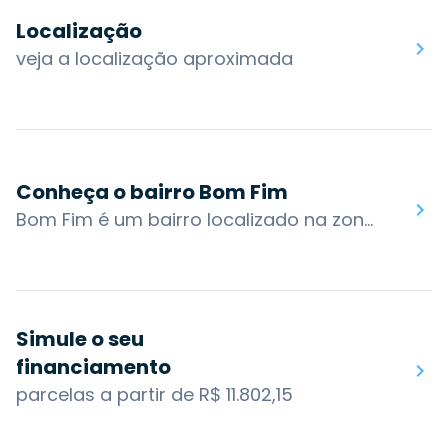
Localização
veja a localização aproximada
Conheça o bairro Bom Fim
Bom Fim é um bairro localizado na zona central de Porto Alegre. Possui uma grande diversidade de moradores e é uma área habitacional muito desejada. A atmosfera do bairro é efervescente e diversificada. Possui ruas residenciais bem movimentadas, além de prédios e casas com construções históricas espalhadas pelo bairro.Apesar da atual diversidade de moradores, o Bom Fim permanece como símbolo da colonização judaica em Porto Alegre. Nele e em seu entorno se situam universidades, escolas, capelas, sinagogas, o Parque Farroupilha e o Brique da Redenção.O bairro possui acesso por algumas das principais vias da cidade: Av. Osvaldo Aranha, R. Henrique Dias, R. Fernandes Vieira, R. Dr. Barros Cassal, R. Felipe Camarão e Av. Independência. Os bairros nos arredores são: Independência, Rio Branco, Centro Histórico e Cidade Baixa.Você encontra no bairro Bom Fim: Zaffari Fernandes Vieira, Hospital Materno Infantil Presidente Vargas, Colégio Marista Rosário, Lancheria do Parque
Simule o seu
financiamento
parcelas a partir de R$ 11.802,15