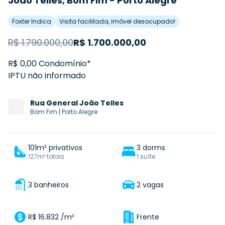
João Telles, Bom Fim - Porto Alegre
Foxter Indica
Visita facilitada, imóvel desocupado!
R$
1.790.000,00
R$
1.700.000,00
R$ 0,00 Condomínio*
IPTU não informado
Rua
General João Telles
Bom Fim
|
Porto Alegre
101m² privativos
3 dorms
127m² totais
1 suíte
3 banheiros
2 vagas
R$ 16.832 /m²
Frente