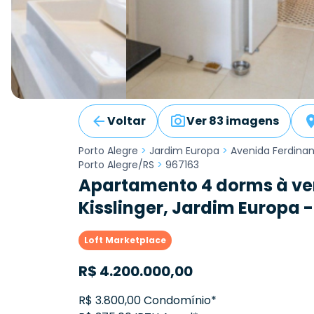
Voltar
Ver 83 imagens
Porto Alegre
>
Jardim Europa
>
Avenida Ferdinand
Porto Alegre/RS
>
967163
Apartamento 4 dorms à ve
Kisslinger, Jardim Europa -
Loft Marketplace
R$
4.200.000,00
R$ 3.800,00 Condomínio*