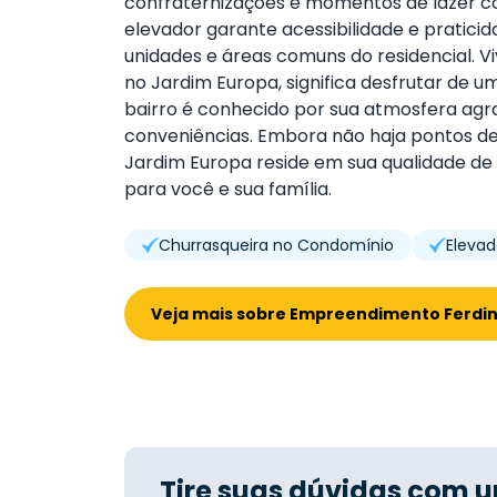
confraternizações e momentos de lazer co
elevador garante acessibilidade e praticida
unidades e áreas comuns do residencial. V
no Jardim Europa, significa desfrutar de u
bairro é conhecido por sua atmosfera agra
conveniências. Embora não haja pontos de i
Jardim Europa reside em sua qualidade de
para você e sua família.
Churrasqueira no Condomínio
Elevad
Veja mais sobre Empreendimento Ferdinan
Tire suas dúvidas com u