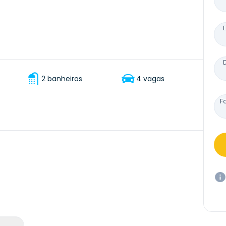
2 banheiros
4 vagas
F