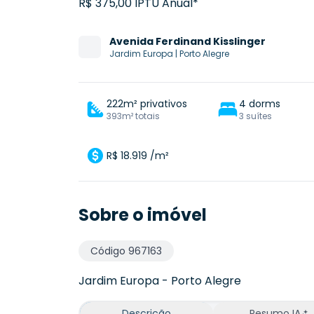
R$ 375,00 IPTU Anual*
Avenida
Ferdinand Kisslinger
Jardim Europa
|
Porto Alegre
222m² privativos
4 dorms
393m² totais
3 suítes
R$ 18.919 /m²
Sobre o imóvel
Código
967163
Jardim Europa
-
Porto Alegre
Descrição
Resumo IA