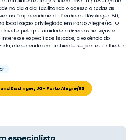
m familiares e amigos. Além disso, a presença do
de no dia a dia, facilitando o acesso a todas as
iver no Empreendimento Ferdinand Kisslinger, 80,
ma localização privilegiada em Porto Alegre/RS. O
dável e pela proximidade a diversos serviços e
nteresse específicos listados, a essência do
 vida, oferecendo um ambiente seguro e acolhedor
or
d Kisslinger, 80 - Porto Alegre/RS
m especialista