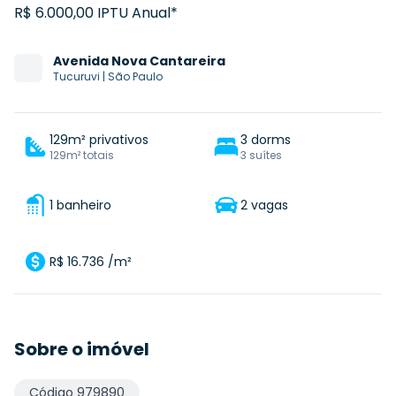
R$ 6.000,00 IPTU Anual*
Avenida
Nova Cantareira
Tucuruvi
|
São Paulo
129m² privativos
3 dorms
129m² totais
3 suítes
1 banheiro
2 vagas
R$ 16.736 /m²
Sobre o imóvel
Código
979890