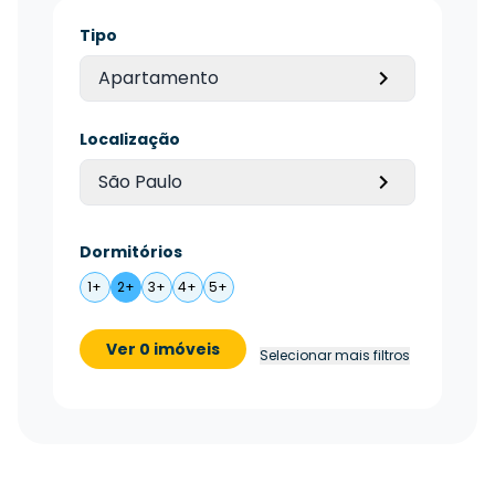
Tipo
Apartamento
Localização
São Paulo
Dormitórios
1+
2+
3+
4+
5+
Ver 0 imóveis
Selecionar mais filtros