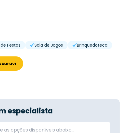
 de Festas
Sala de Jogos
Brinquedoteca
ucuruvi
m especialista