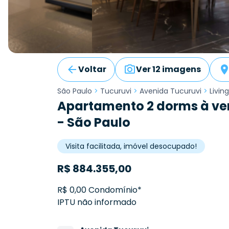
Voltar
Ver 12 imagens
São Paulo
>
Tucuruvi
>
Avenida Tucuruvi
>
Livin
Apartamento 2 dorms à ve
- São Paulo
Visita facilitada, imóvel desocupado!
R$
884.355,00
R$ 0,00 Condomínio*
IPTU não informado