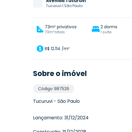
Avenida
Tucuruvi
Tucuruvi
|
São Paulo
73m² privativos
2 dorms
73m² totais
1 suíte
R$ 12.114 /m²
Sobre o imóvel
Código
987526
Tucuruvi
-
São Paulo
Lançamento:
31/12/2024
Construção:
31/12/2028