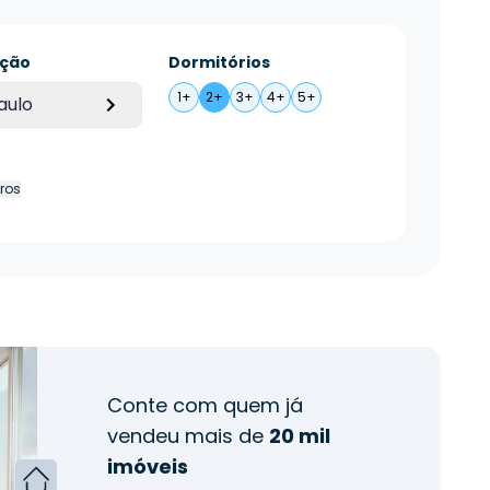
ação
Dormitórios
1+
2+
3+
4+
5+
aulo
tros
Conte com quem já
vendeu mais de
20 mil
imóveis