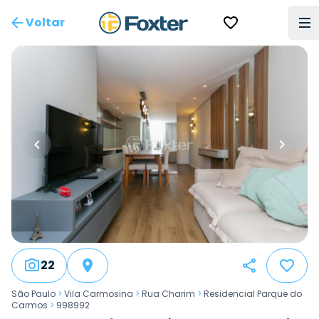
Voltar
22
São Paulo
>
Vila Carmosina
>
Rua Charim
>
Residencial Parque do
Carmos
>
998992