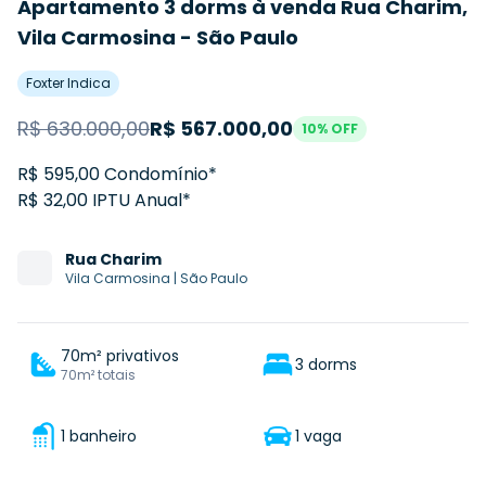
Apartamento 3 dorms à venda Rua Charim,
Vila Carmosina - São Paulo
Foxter Indica
R$
630.000,00
R$
567.000,00
10
% OFF
R$ 595,00 Condomínio*
R$ 32,00 IPTU Anual*
Rua
Charim
Vila Carmosina
|
São Paulo
70m² privativos
3 dorms
70m² totais
1 banheiro
1 vaga