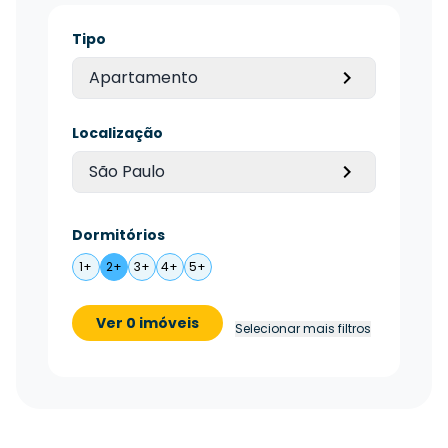
Tipo
Apartamento
Localização
São Paulo
Dormitórios
1+
2+
3+
4+
5+
Ver 0 imóveis
Selecionar mais filtros