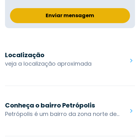
Enviar mensagem
Localização
veja a localização aproximada
Conheça o bairro Petrópolis
Petrópolis é um bairro da zona norte de Porto Alegre, o bairro se desenvolveu a partir de um eixo que se localizava entre duas estradas rurais que saíam de Porto Alegre em direção à Viamão e Gravataí, caminho que hoje corresponde à Av. Protásio Alves. O bairro tornou-se famoso pelo seu clima mais ameno e áreas verdes, aspectos naturais que atraíram moradores da classe média em ascensão.Estão localizados no bairro alguns dos clubes mais conhecidos da capital, como Grêmio Náutico União e o Petrópolis Tênis Clube. Atualmente o bairro Petrópolis é independente do centro da cidade, contando com um comércio ativo e variado, que se estende ao longo da Avenida Protásio Alves.O bairro também possui acesso por algumas das principais vias da cidade: Av. Carlos Gomes, Av. Nilópolis, Av. Protásio Alves, Av. Sen. Tarso Dutra, R. Prof. Cristiano Fischer, Av. Cel. Lucas de Oliveira. Os bairros nos arredores são: Três Figueiras, Jardim do Salso, Jardim Botânico, Santana, Santa Cecília, Bela Vista e Boa Vista.Você encontra no bairro Petrópolis: Grêmio Náutico União, Praça Dr. João Petersen Jr, Praça Tamandaré, Parrilla Del Sur, Pizzaria Nono Ludovico, Nacional, Zaffari Protásio Alves, Complex Skatepark, Praça Zenaide, Parque Municipal Ararigbóia.