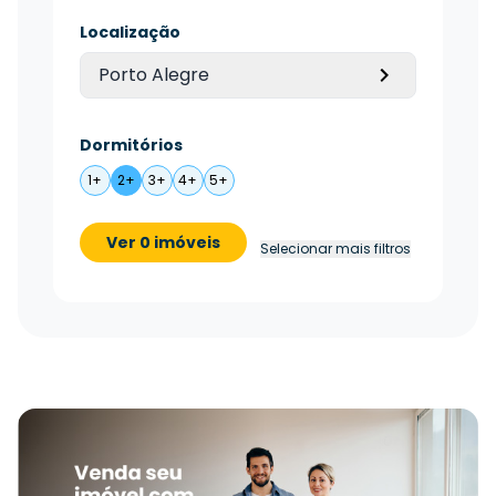
Localização
Porto Alegre
Dormitórios
1+
2+
3+
4+
5+
Ver 0 imóveis
Selecionar mais filtros