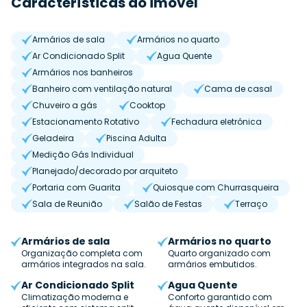
Características do imóvel
Armários de sala
Armários no quarto
Ar Condicionado Split
Agua Quente
Armários nos banheiros
Banheiro com ventilação natural
Cama de casal
Chuveiro a gás
Cooktop
Estacionamento Rotativo
Fechadura eletrônica
Geladeira
Piscina Adulta
Medição Gás Individual
Planejado/decorado por arquiteto
Portaria com Guarita
Quiosque com Churrasqueira
Sala de Reunião
Salão de Festas
Terraço
Armários de sala
Armários no quarto
Organização completa com
Quarto organizado com
armários integrados na sala.
armários embutidos.
Ar Condicionado Split
Agua Quente
Climatização moderna e
Conforto garantido com