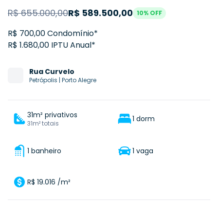
R$
655.000,00
R$
589.500,00
10
% OFF
R$ 700,00 Condomínio*
R$ 1.680,00 IPTU Anual*
Rua
Curvelo
Petrópolis
|
Porto Alegre
31m² privativos
1 dorm
31m² totais
1 banheiro
1 vaga
R$ 19.016 /m²