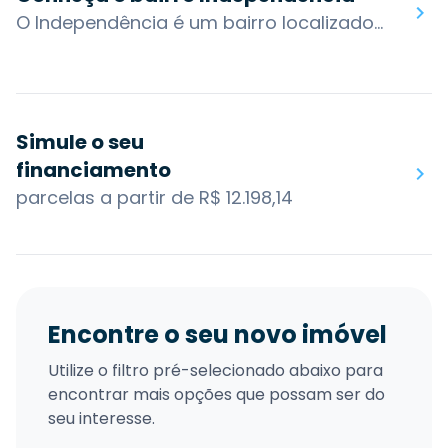
O Independência é um bairro localizado na zona central de Porto Alegre. O bairro atualmente dispõe de um variado comércio, serviços e renomados hospitais. Localizado em parte elevada da cidade, próxima do Centro Histórico, o bairro tornou-se o local preferido para moradia das classes média e alta.É considerado um bairro residencial e também bastante comercial. Duas antigas praças fazem parte do bairro: a Praça Dom Sebastião, em frente à Igreja da Conceição e a bem-conservada Praça Júlio de Castilhos.O bairro possui acesso por algumas das principais vias da cidade: R. Sarmento Leite, R. da Conceição, R. Alberto Bins, Av. Cristóvão Colombo, R. Ramiro Barcelos, R. Castro Alves e R. Fernandes Vieira. Os bairros nos arredores são: Floresta, Jardim Botânico, Menino Deus, Moinhos de Vento e Farroupilha.Você encontra no bairro Independência: Praça Dom Sebastião, Praça Júlio de Castilhos, Igreja de Nossa Senhora da Conceição, Marista Rosário, Teatro da OSPA, Hospital da Beneficência Portuguesa de Porto Alegre, Hospital Materno-Infantil Presidente Vargas, Hospital Moinhos de Vento.
Simule o seu
financiamento
parcelas a partir de R$ 12.198,14
Encontre o seu novo imóvel
Utilize o filtro pré-selecionado abaixo para
encontrar mais opções que possam ser do
seu interesse.