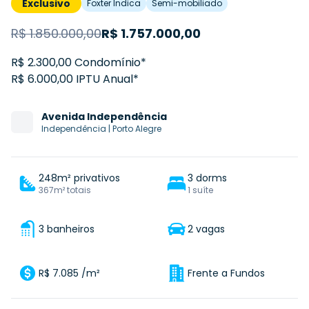
Exclusivo
Foxter Indica
Semi-mobiliado
R$
1.850.000,00
R$
1.757.000,00
R$ 2.300,00 Condomínio*
R$ 6.000,00 IPTU Anual*
Avenida
Independência
Independência
|
Porto Alegre
248m² privativos
3 dorms
367m² totais
1 suíte
3 banheiros
2 vagas
R$ 7.085 /m²
Frente a Fundos