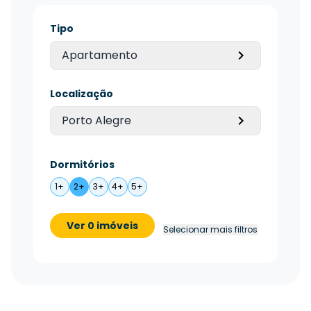
Tipo
Apartamento
Localização
Porto Alegre
Dormitórios
1+
2+
3+
4+
5+
Ver 0 imóveis
Selecionar mais filtros