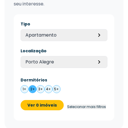
seu interesse.
Tipo
Apartamento
Localização
Porto Alegre
Dormitórios
1+
2+
3+
4+
5+
Ver 0 imóveis
Selecionar mais filtros