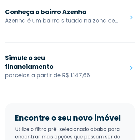
Conheça o bairro Azenha
Azenha é um bairro situado na zona central de Porto Alegre. É uma das principais vias de passagem de Porto Alegre, possuindo um forte comércio. O hospital Ernesto Dornelles encontra-se no bairro, sendo um dos mais antigos da cidade, inaugurado em 1962, situado entre a Av. Ipiranga e rua Freitas de Castro, em uma área de 11 mil m².Tradicional bairro de comércio variado de Porto Alegre, pode-se encontrar na Azenha o comércio de móveis, bares, farmácias, bancos, lancherias, casas de vestuário e de calçados, além de lojas de autopeças.O bairro possui acesso por algumas das principais vias da cidade: Av. Ipiranga, Av. da Azenha, R. Gen. Lima e Silva, Av. João Pessoa, R. Lobo da Costa, R. Marcílio Dias e R. General Caldwell. Os bairros nos arredores são: Menino Deus, Santana, Medianeira, Cidade Baixa e Santa Cecília.Você encontra no bairro Azenha: Praça Garibaldi, Sede EPTC - Empresa Pública de Transporte e Circulação, Hospital Ernesto Dornelles, 2º Cartório de Registro Civil, Céu Bar + Arte.
Simule o seu
financiamento
parcelas a partir de R$ 1.147,66
Encontre o seu novo imóvel
Utilize o filtro pré-selecionado abaixo para
encontrar mais opções que possam ser do